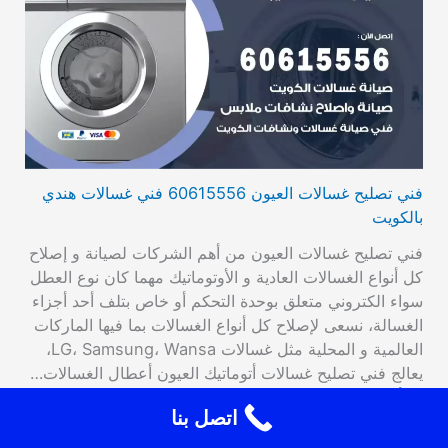
فني تصليح غسالات العيون 60615556 فني غسالات هندي
بالكويت
فني تصليح غسالات العيون من أهم الشركات لصيانة و إصلاح
كل أنواع الغسالات العادية و الأوتوماتيك مهما كان نوع العطل
سواء الكتروني متعلق بوحدة التحكم أو خاص بتلف أحد أجزاء
الغسالة، نسعى لإصلاح كل أنواع الغسالات بما فيها الماركات
العالمية و المحلية مثل غسالات LG، Samsung، Wansa،
يعالج فني تصليح غسالات أتوماتيك العيون أعطال الغسالات…
اقرأ المزيد
اتصل بنا