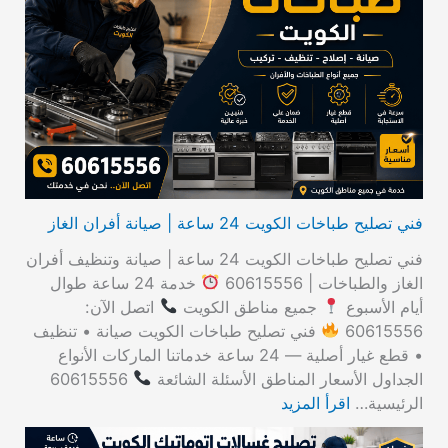
ث
ع
ن
:
فني تصليح طباخات الكويت 24 ساعة | صيانة أفران الغاز
فني تصليح طباخات الكويت 24 ساعة | صيانة وتنظيف أفران
الغاز والطباخات | 60615556
خدمة 24 ساعة طوال
أيام الأسبوع
جميع مناطق الكويت
اتصل الآن:
60615556
فني تصليح طباخات الكويت صيانة • تنظيف
• قطع غيار أصلية — 24 ساعة خدماتنا الماركات الأنواع
الجداول الأسعار المناطق الأسئلة الشائعة
60615556
الرئيسية…
اقرأ المزيد