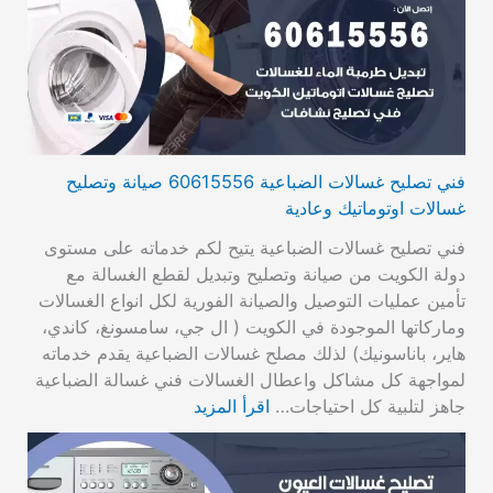
فني تصليح غسالات الضباعية 60615556 صيانة وتصليح
غسالات اوتوماتيك وعادية
فني تصليح غسالات الضباعية يتيح لكم خدماته على مستوى
دولة الكويت من صيانة وتصليح وتبديل لقطع الغسالة مع
تأمين عمليات التوصيل والصيانة الفورية لكل انواع الغسالات
وماركاتها الموجودة في الكويت ( ال جي، سامسونغ، كاندي،
هاير، باناسونيك) لذلك مصلح غسالات الضباعية يقدم خدماته
لمواجهة كل مشاكل واعطال الغسالات فني غسالة الضباعية
جاهز لتلبية كل احتياجات…
اقرأ المزيد