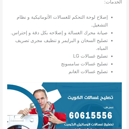
الخدمات:
ي
ت
ت
ك
خ
ب
و
ي
إصلاح لوحة التحكم للغسالات الأتوماتيكية و نظام
ا
ع
ص
ل
ا
التشغيل.
ك
د
صيانة محرك الغسالة و إصلاحه بكل دقة و إحتراس.
و
ي
تصليح السخان و البرايمر و تنظيف مجرى تصريف
ي
ة
المياه.
ت
تصليح غسالات LG
تصليح غسالات سامسونج
تصليح غسالات الغانم