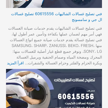
فني تصليح غسالات الشاليهات 60615556 تصليح غسالات
ال جي و سامسونج
فني تصليح غسالات الشاليهات يقدم خدمات صيانة الغسالات
فهي أمر مهم لضمان عملها بكفاءة وتأمين عمر أطول لها،
فني تصليح غسالة يقدم خدمات صيانة جميع انواع الغسالات
منها SAMSUNG، SHARP، ZANUSSI، BEKO، FRESH،
SONY، LG، ونوفر جميع قطع غيار أصلية للغسالات منها:
المحرك ومضخة المياه وصمام الحنفية وبرميل الغسالة
وبكرة الحزام والفلتر وحزام الغسالة والشفرات…
اقرأ المزيد