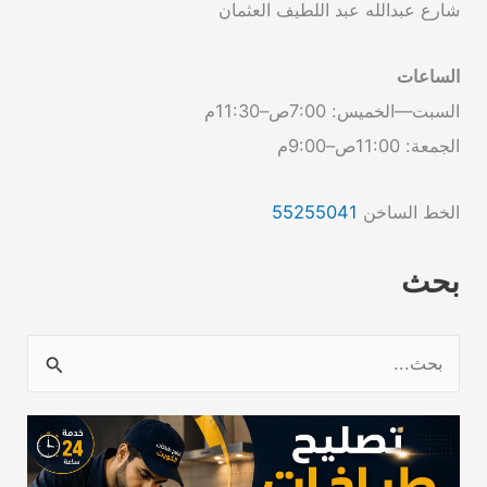
شارع عبدالله عبد اللطيف العثمان
الساعات
السبت—الخميس: 7:00ص–11:30م
الجمعة: 11:00ص–9:00م
الخط الساخن
55255041
بحث
ا
ل
ب
ح