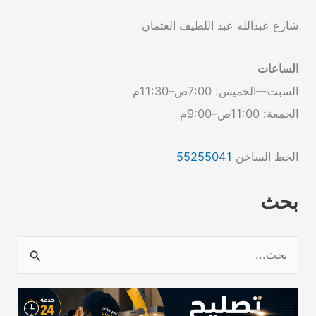
شارع عبدالله عبد اللطيف العثمان
الساعات
السبت—الخميس: 7:00ص–11:30م
الجمعة: 11:00ص–9:00م
الخط الساخن
55255041
بحث
ا
ل
ب