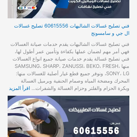
فني تصليح غسالات الشاليهات 60615556 تصليح غسالات
ال جي و سامسونج
فني تصليح غسالات الشاليهات يقدم خدمات صيانة الغسالات
فهي أمر مهم لضمان عملها بكفاءة وتأمين عمر أطول لها،
فني تصليح غسالة يقدم خدمات صيانة جميع انواع الغسالات
منها SAMSUNG، SHARP، ZANUSSI، BEKO، FRESH،
SONY، LG، ونوفر جميع قطع غيار أصلية للغسالات منها:
المحرك ومضخة المياه وصمام الحنفية وبرميل الغسالة
وبكرة الحزام والفلتر وحزام الغسالة والشفرات…
اقرأ المزيد