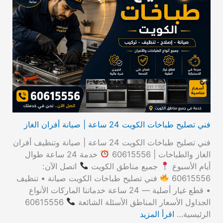
ح
ث
ع
ن
:
فني تصليح طباخات الكويت 24 ساعة | صيانة أفران الغاز
فني تصليح طباخات الكويت 24 ساعة | صيانة وتنظيف أفران
الغاز والطباخات | 60615556
خدمة 24 ساعة طوال
أيام الأسبوع
جميع مناطق الكويت
اتصل الآن:
60615556
فني تصليح طباخات الكويت صيانة • تنظيف
• قطع غيار أصلية — 24 ساعة خدماتنا الماركات الأنواع
الجداول الأسعار المناطق الأسئلة الشائعة
60615556
الرئيسية…
اقرأ المزيد