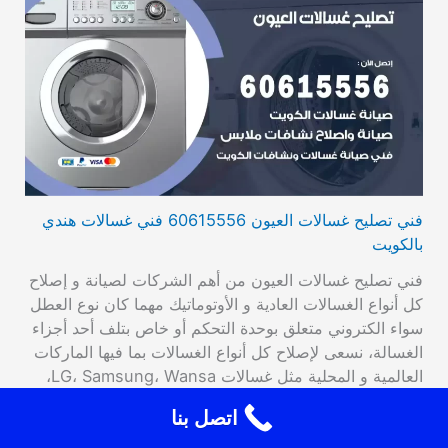
فني تصليح غسالات العيون 60615556 فني غسالات هندي
بالكويت
فني تصليح غسالات العيون من أهم الشركات لصيانة و إصلاح
كل أنواع الغسالات العادية و الأوتوماتيك مهما كان نوع العطل
سواء الكتروني متعلق بوحدة التحكم أو خاص بتلف أحد أجزاء
الغسالة، نسعى لإصلاح كل أنواع الغسالات بما فيها الماركات
العالمية و المحلية مثل غسالات LG، Samsung، Wansa،
يعالج فني تصليح غسالات أتوماتيك العيون أعطال الغسالات…
اتصل بنا
اقرأ المزيد