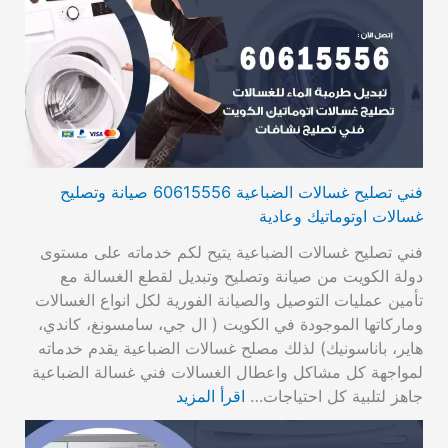
فني تصليح غسالات الضباعية 60615556 صيانة وتصليح
غسالات اوتوماتيك وعادية
فني تصليح غسالات الضباعية يتيح لكم خدماته على مستوى
دولة الكويت من صيانة وتصليح وتبديل لقطع الغسالة مع
تأمين عمليات التوصيل والصيانة الفورية لكل انواع الغسالات
وماركاتها الموجودة في الكويت ( ال جي، سامسونغ، كاندي،
هاير، باناسونيك) لذلك مصلح غسالات الضباعية يقدم خدماته
لمواجهة كل مشاكل واعطال الغسالات فني غسالة الضباعية
جاهز لتلبية كل احتياجات…
اقرأ المزيد