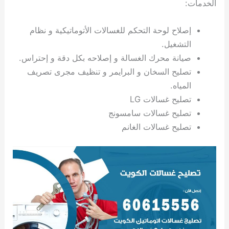
الخدمات:
ي
ت
ت
ك
خ
ب
و
ي
إصلاح لوحة التحكم للغسالات الأتوماتيكية و نظام
ا
ع
ص
ل
ا
التشغيل.
ك
د
صيانة محرك الغسالة و إصلاحه بكل دقة و إحتراس.
و
ي
تصليح السخان و البرايمر و تنظيف مجرى تصريف
ي
ة
المياه.
ت
تصليح غسالات LG
تصليح غسالات سامسونج
تصليح غسالات الغانم