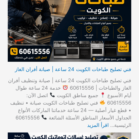
ث
ع
ن
:
فني تصليح طباخات الكويت 24 ساعة | صيانة أفران الغاز
فني تصليح طباخات الكويت 24 ساعة | صيانة وتنظيف أفران
الغاز والطباخات | 60615556
خدمة 24 ساعة طوال
أيام الأسبوع
جميع مناطق الكويت
اتصل الآن:
60615556
فني تصليح طباخات الكويت صيانة • تنظيف
• قطع غيار أصلية — 24 ساعة خدماتنا الماركات الأنواع
الجداول الأسعار المناطق الأسئلة الشائعة
60615556
الرئيسية…
اقرأ المزيد