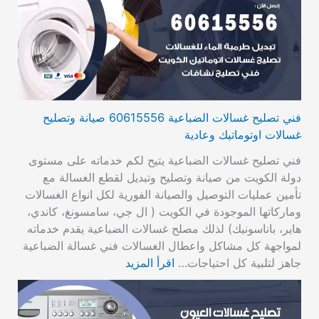
فني تصليح غسالات الضباعية 60615556 صيانة وتصليح
غسالات اوتوماتيك وعادية
فني تصليح غسالات الضباعية يتيح لكم خدماته على مستوى
دولة الكويت من صيانة وتصليح وتبديل لقطع الغسالة مع
تأمين عمليات التوصيل والصيانة الفورية لكل انواع الغسالات
وماركاتها الموجودة في الكويت ( ال جي، سامسونغ، كاندي،
هاير، باناسونيك) لذلك مصلح غسالات الضباعية يقدم خدماته
لمواجهة كل مشاكل واعطال الغسالات فني غسالة الضباعية
جاهز لتلبية كل احتياجات…
اقرأ المزيد