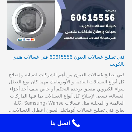
فني تصليح غسالات العيون 60615556 فني غسالات هندي
بالكويت
فني تصليح غسالات العيون من أهم الشركات لصيانة و إصلاح
كل أنواع الغسالات العادية و الأوتوماتيك مهما كان نوع العطل
سواء الكتروني متعلق بوحدة التحكم أو خاص بتلف أحد أجزاء
الغسالة، نسعى لإصلاح كل أنواع الغسالات بما فيها الماركات
العالمية و المحلية مثل غسالات LG، Samsung، Wansa،
يعالج فني تصليح غسالات أتوماتيك العيون أعطال الغسالات…
اقرأ المزيد
اتصل بنا