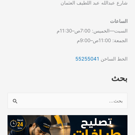
شارع عبدالله عبد اللطيف العثمان
الساعات
السبت—الخميس: 7:00ص–11:30م
الجمعة: 11:00ص–9:00م
الخط الساخن
55255041
بحث
ا
ل
ب
ح