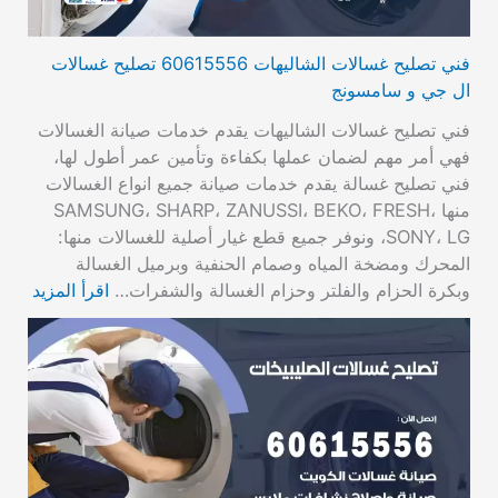
فني تصليح غسالات الشاليهات 60615556 تصليح غسالات
ال جي و سامسونج
فني تصليح غسالات الشاليهات يقدم خدمات صيانة الغسالات
فهي أمر مهم لضمان عملها بكفاءة وتأمين عمر أطول لها،
فني تصليح غسالة يقدم خدمات صيانة جميع انواع الغسالات
منها SAMSUNG، SHARP، ZANUSSI، BEKO، FRESH،
SONY، LG، ونوفر جميع قطع غيار أصلية للغسالات منها:
المحرك ومضخة المياه وصمام الحنفية وبرميل الغسالة
وبكرة الحزام والفلتر وحزام الغسالة والشفرات…
اقرأ المزيد