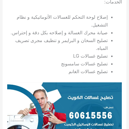
الخدمات:
ي
ت
ت
ك
خ
ب
و
ي
إصلاح لوحة التحكم للغسالات الأتوماتيكية و نظام
ا
ع
ص
ل
ا
التشغيل.
ك
د
صيانة محرك الغسالة و إصلاحه بكل دقة و إحتراس.
و
ي
تصليح السخان و البرايمر و تنظيف مجرى تصريف
ي
ة
المياه.
ت
تصليح غسالات LG
تصليح غسالات سامسونج
تصليح غسالات الغانم