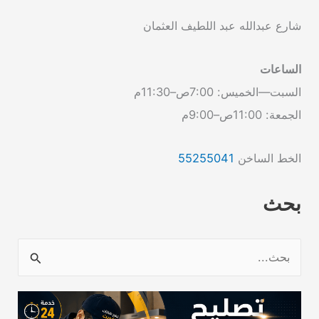
شارع عبدالله عبد اللطيف العثمان
الساعات
السبت—الخميس: 7:00ص–11:30م
الجمعة: 11:00ص–9:00م
الخط الساخن
55255041
بحث
ا
ل
ب