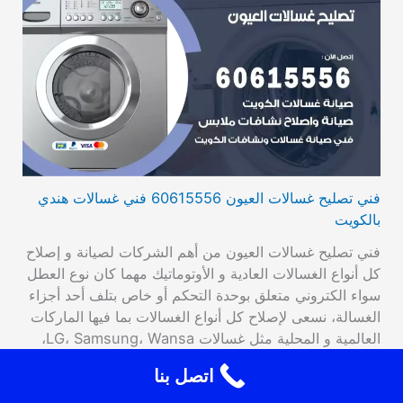
فني تصليح غسالات العيون 60615556 فني غسالات هندي
بالكويت
فني تصليح غسالات العيون من أهم الشركات لصيانة و إصلاح
كل أنواع الغسالات العادية و الأوتوماتيك مهما كان نوع العطل
سواء الكتروني متعلق بوحدة التحكم أو خاص بتلف أحد أجزاء
الغسالة، نسعى لإصلاح كل أنواع الغسالات بما فيها الماركات
العالمية و المحلية مثل غسالات LG، Samsung، Wansa،
يعالج فني تصليح غسالات أتوماتيك العيون أعطال الغسالات…
اتصل بنا
اقرأ المزيد