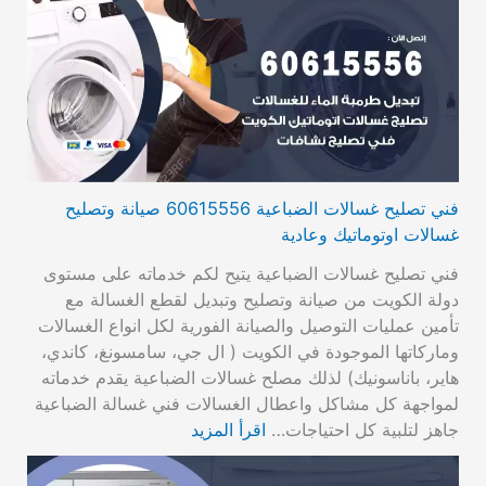
فني تصليح غسالات الضباعية 60615556 صيانة وتصليح
غسالات اوتوماتيك وعادية
فني تصليح غسالات الضباعية يتيح لكم خدماته على مستوى
دولة الكويت من صيانة وتصليح وتبديل لقطع الغسالة مع
تأمين عمليات التوصيل والصيانة الفورية لكل انواع الغسالات
وماركاتها الموجودة في الكويت ( ال جي، سامسونغ، كاندي،
هاير، باناسونيك) لذلك مصلح غسالات الضباعية يقدم خدماته
لمواجهة كل مشاكل واعطال الغسالات فني غسالة الضباعية
جاهز لتلبية كل احتياجات…
اقرأ المزيد