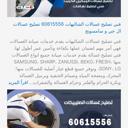
فني تصليح غسالات الشاليهات 60615556 تصليح غسالات
ال جي و سامسونج
فني تصليح غسالات الشاليهات يقدم خدمات صيانة الغسالات
فهي أمر مهم لضمان عملها بكفاءة وتأمين عمر أطول لها،
فني تصليح غسالة يقدم خدمات صيانة جميع انواع الغسالات
منها SAMSUNG، SHARP، ZANUSSI، BEKO، FRESH،
SONY، LG، ونوفر جميع قطع غيار أصلية للغسالات منها:
المحرك ومضخة المياه وصمام الحنفية وبرميل الغسالة
وبكرة الحزام والفلتر وحزام الغسالة والشفرات…
اقرأ المزيد