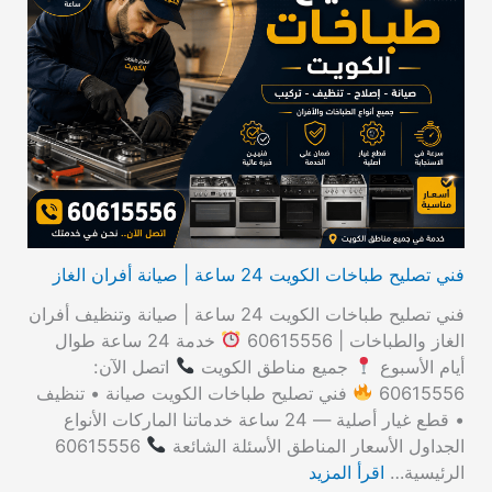
ح
ث
ع
ن
:
فني تصليح طباخات الكويت 24 ساعة | صيانة أفران الغاز
فني تصليح طباخات الكويت 24 ساعة | صيانة وتنظيف أفران
الغاز والطباخات | 60615556
خدمة 24 ساعة طوال
أيام الأسبوع
جميع مناطق الكويت
اتصل الآن:
60615556
فني تصليح طباخات الكويت صيانة • تنظيف
• قطع غيار أصلية — 24 ساعة خدماتنا الماركات الأنواع
الجداول الأسعار المناطق الأسئلة الشائعة
60615556
الرئيسية…
اقرأ المزيد