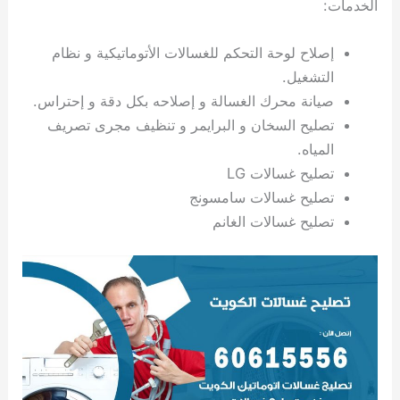
الخدمات:
ي
ت
ت
ك
خ
ب
و
ي
إصلاح لوحة التحكم للغسالات الأتوماتيكية و نظام
ا
ع
ص
ل
ا
التشغيل.
ك
د
صيانة محرك الغسالة و إصلاحه بكل دقة و إحتراس.
و
ي
تصليح السخان و البرايمر و تنظيف مجرى تصريف
ي
ة
المياه.
ت
تصليح غسالات LG
تصليح غسالات سامسونج
تصليح غسالات الغانم