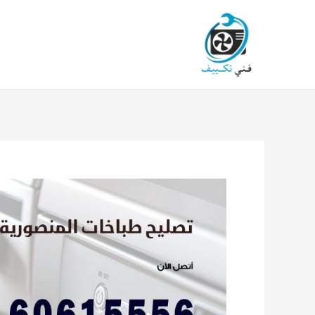
خطي
لى
لمحتوى