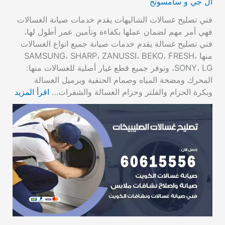
ال جي و سامسونج
فني تصليح غسالات الشاليهات يقدم خدمات صيانة الغسالات
فهي أمر مهم لضمان عملها بكفاءة وتأمين عمر أطول لها،
فني تصليح غسالة يقدم خدمات صيانة جميع انواع الغسالات
منها SAMSUNG، SHARP، ZANUSSI، BEKO، FRESH،
SONY، LG، ونوفر جميع قطع غيار أصلية للغسالات منها:
المحرك ومضخة المياه وصمام الحنفية وبرميل الغسالة
وبكرة الحزام والفلتر وحزام الغسالة والشفرات…
اقرأ المزيد