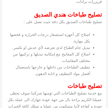
فريزرات برادات.
ي
ت
ت
ك
خ
ب
و
ي
تصليح طباخات هندي الصديق
ا
ع
ص
ل
ا
تصليح طباخات الصديق بكل دقة حيث نعمل على :
ك
د
و
ي
اصلاح كل أجهزة استشعار درجات الحرارة و فحصها
ي
ة
بكل مهارة.
ت
تبديل جام الطباخ لدى تعرضه لأي خدش او تكسر.
اصلاح كل المفاتيح مع إمكانية تبديلها و تركيبها من
مختلف المقاسات.
تنظيف الطباخات من داخلها و خارجها باستعمال
أفضل مواد التنظيف و اذابة الدهون.
تصليح طباخات
مع خدمة تصليح الطباخات التي تؤمنها شركتنا سوف تحظى
عميلنا الكريم براحة بال من جهة عودة جهازك الى عمله بكل
جودة و كفاءة لأننا متمكنون من عملنا و نمتلك كافة الخبرات