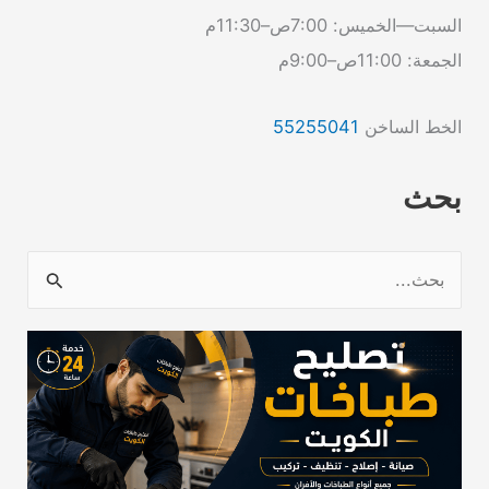
السبت—الخميس: 7:00ص–11:30م
الجمعة: 11:00ص–9:00م
الخط الساخن
55255041
بحث
ا
ل
ب
ح
ث
ع