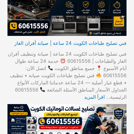
ن
:
فني تصليح طباخات الكويت 24 ساعة | صيانة أفران الغاز
فني تصليح طباخات الكويت 24 ساعة | صيانة وتنظيف أفران
الغاز والطباخات | 60615556
خدمة 24 ساعة طوال
أيام الأسبوع
جميع مناطق الكويت
اتصل الآن:
60615556
فني تصليح طباخات الكويت صيانة • تنظيف
• قطع غيار أصلية — 24 ساعة خدماتنا الماركات الأنواع
الجداول الأسعار المناطق الأسئلة الشائعة
60615556
الرئيسية…
اقرأ المزيد