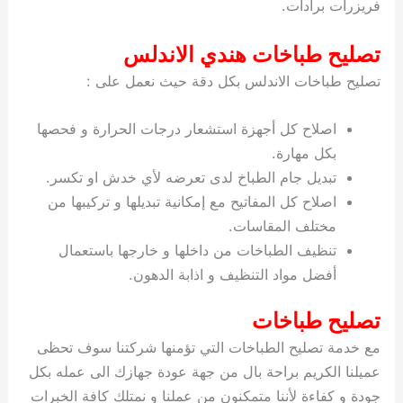
فريزرات برادات.
ي
ت
ت
ك
خ
ب
و
ي
تصليح طباخات هندي الاندلس
ا
ع
ص
ل
ا
تصليح طباخات الاندلس بكل دقة حيث نعمل على :
ك
د
و
ي
اصلاح كل أجهزة استشعار درجات الحرارة و فحصها
ي
ة
بكل مهارة.
ت
تبديل جام الطباخ لدى تعرضه لأي خدش او تكسر.
اصلاح كل المفاتيح مع إمكانية تبديلها و تركيبها من
مختلف المقاسات.
تنظيف الطباخات من داخلها و خارجها باستعمال
أفضل مواد التنظيف و اذابة الدهون.
تصليح طباخات
مع خدمة تصليح الطباخات التي تؤمنها شركتنا سوف تحظى
عميلنا الكريم براحة بال من جهة عودة جهازك الى عمله بكل
جودة و كفاءة لأننا متمكنون من عملنا و نمتلك كافة الخبرات