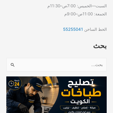
السبت—الخميس: 7:00ص–11:30م
الجمعة: 11:00ص–9:00م
الخط الساخن
55255041
بحث
ا
ل
ب
ح
ث
ع