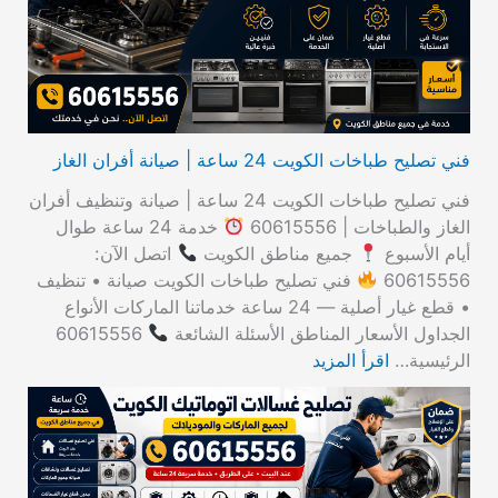
ن
:
فني تصليح طباخات الكويت 24 ساعة | صيانة أفران الغاز
فني تصليح طباخات الكويت 24 ساعة | صيانة وتنظيف أفران
الغاز والطباخات | 60615556
خدمة 24 ساعة طوال
أيام الأسبوع
جميع مناطق الكويت
اتصل الآن:
60615556
فني تصليح طباخات الكويت صيانة • تنظيف
• قطع غيار أصلية — 24 ساعة خدماتنا الماركات الأنواع
الجداول الأسعار المناطق الأسئلة الشائعة
60615556
الرئيسية…
اقرأ المزيد