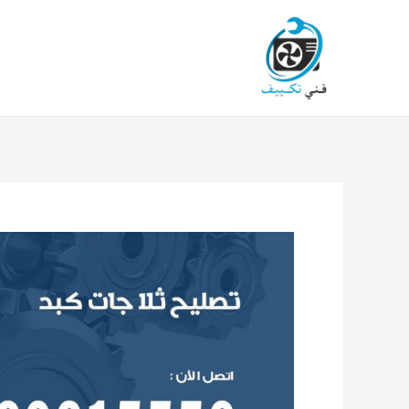
خطي
لى
لمحتوى