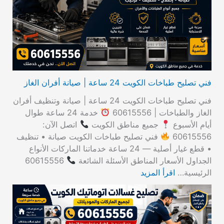
ن
:
فني تصليح طباخات الكويت 24 ساعة | صيانة أفران الغاز
فني تصليح طباخات الكويت 24 ساعة | صيانة وتنظيف أفران
الغاز والطباخات | 60615556
خدمة 24 ساعة طوال
أيام الأسبوع
جميع مناطق الكويت
اتصل الآن:
60615556
فني تصليح طباخات الكويت صيانة • تنظيف
• قطع غيار أصلية — 24 ساعة خدماتنا الماركات الأنواع
الجداول الأسعار المناطق الأسئلة الشائعة
60615556
الرئيسية…
اقرأ المزيد