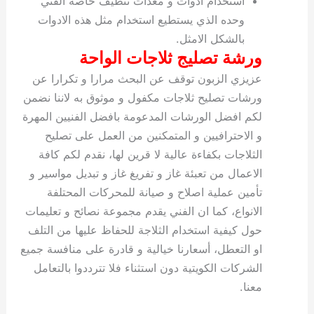
استخدام ادوات و معدات تنظيف خاصة الفني
وحده الذي يستطيع استخدام مثل هذه الادوات
بالشكل الامثل.
ورشة تصليج ثلاجات الواحة
عزيزي الزبون توقف عن البحث مرارا و تكرارا عن
ورشات تصليح ثلاجات مكفول و موثوق به لاننا نضمن
لكم افضل الورشات المدعومة بافضل الفنيين المهرة
و الاحترافيين و المتمكنين من العمل على تصليح
الثلاجات بكفاءة عالية لا قرين لها، نقدم لكم كافة
الاعمال من تعبئة غاز و تفريغ غاز و تبديل مواسير و
تأمين عملية اصلاح و صيانة للمحركات المحتلفة
الانواع، كما ان الفني يقدم مجموعة نصائح و تعليمات
حول كيفية استخدام الثلاجة للحفاظ عليها من التلف
او التعطل، أسعارنا خيالية و قادرة على منافسة جميع
الشركات الكويتية دون استثناء فلا تترددوا بالتعامل
معنا.