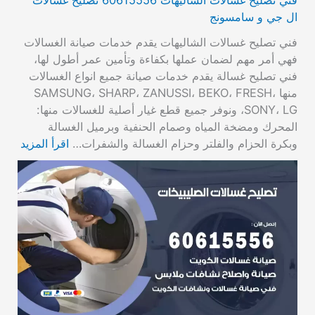
ال جي و سامسونج
فني تصليح غسالات الشاليهات يقدم خدمات صيانة الغسالات
فهي أمر مهم لضمان عملها بكفاءة وتأمين عمر أطول لها،
فني تصليح غسالة يقدم خدمات صيانة جميع انواع الغسالات
منها SAMSUNG، SHARP، ZANUSSI، BEKO، FRESH،
SONY، LG، ونوفر جميع قطع غيار أصلية للغسالات منها:
المحرك ومضخة المياه وصمام الحنفية وبرميل الغسالة
وبكرة الحزام والفلتر وحزام الغسالة والشفرات…
اقرأ المزيد