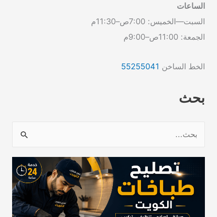
الساعات
السبت—الخميس: 7:00ص–11:30م
الجمعة: 11:00ص–9:00م
الخط الساخن
55255041
بحث
ا
ل
ب
ح
ث
ع