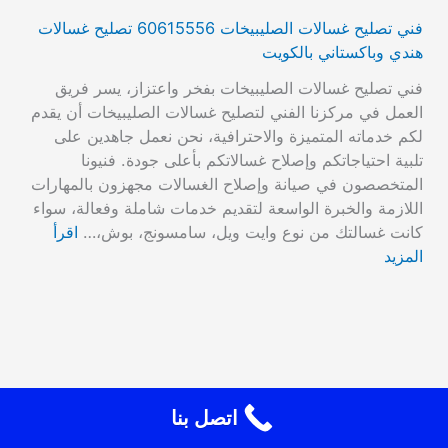
فني تصليح غسالات الصليبيخات 60615556 تصليح غسالات
هندي وباكستاني بالكويت
فني تصليح غسالات الصليبيخات بفخر واعتزاز، يسر فريق
العمل في مركزنا الفني لتصليح غسالات الصليبيخات أن يقدم
لكم خدماته المتميزة والاحترافية، نحن نعمل جاهدين على
تلبية احتياجاتكم وإصلاح غسالاتكم بأعلى جودة. فنيونا
المتخصصون في صيانة وإصلاح الغسالات مجهزون بالمهارات
اللازمة والخبرة الواسعة لتقديم خدمات شاملة وفعالة، سواء
كانت غسالتك من نوع وايت ويل، سامسونج، بوش،…
اقرأ
المزيد
اتصل بنا