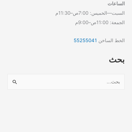
الساعات
السبت—الخميس: 7:00ص–11:30م
الجمعة: 11:00ص–9:00م
الخط الساخن
55255041
بحث
ا
ل
ب
ح
ث
ع