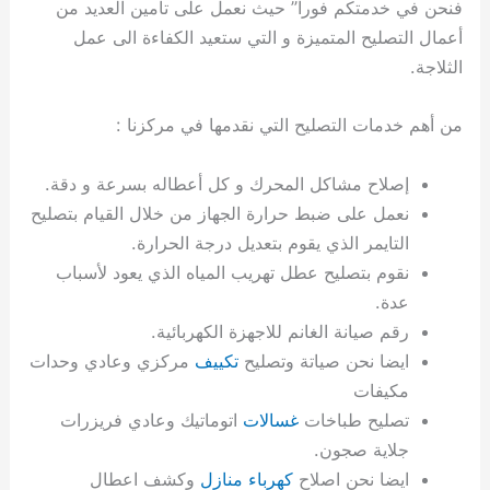
فنحن في خدمتكم فورا” حيث نعمل على تأمين العديد من
ي
ت
ت
ك
خ
أعمال التصليح المتميزة و التي ستعيد الكفاءة الى عمل
ب
و
ي
ا
ع
ص
الثلاجة.
ل
ا
ك
د
من أهم خدمات التصليح التي نقدمها في مركزنا :
و
ي
ي
ة
إصلاح مشاكل المحرك و كل أعطاله بسرعة و دقة.
ت
نعمل على ضبط حرارة الجهاز من خلال القيام بتصليح
التايمر الذي يقوم بتعديل درجة الحرارة.
نقوم بتصليح عطل تهريب المياه الذي يعود لأسباب
عدة.
رقم صيانة الغانم للاجهزة الكهربائية.
ايضا نحن صياتة وتصليح
تكييف
مركزي وعادي وحدات
مكيفات
تصليح طباخات
غسالات
اتوماتيك وعادي فريزرات
جلاية صجون.
ايضا نحن اصلاح
كهرباء منازل
وكشف اعطال