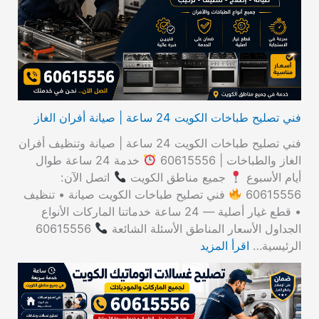
ن
:
فني تصليح طباخات الكويت 24 ساعة | صيانة أفران الغاز
فني تصليح طباخات الكويت 24 ساعة | صيانة وتنظيف أفران
الغاز والطباخات | 60615556
خدمة 24 ساعة طوال
أيام الأسبوع
جميع مناطق الكويت
اتصل الآن:
60615556
فني تصليح طباخات الكويت صيانة • تنظيف
• قطع غيار أصلية — 24 ساعة خدماتنا الماركات الأنواع
الجداول الأسعار المناطق الأسئلة الشائعة
60615556
الرئيسية…
اقرأ المزيد