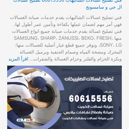
ال جي و سامسونج
فني تصليح غسالات الشاليهات يقدم خدمات صيانة الغسالات
فهي أمر مهم لضمان عملها بكفاءة وتأمين عمر أطول لها،
فني تصليح غسالة يقدم خدمات صيانة جميع انواع الغسالات
منها SAMSUNG، SHARP، ZANUSSI، BEKO، FRESH،
SONY، LG، ونوفر جميع قطع غيار أصلية للغسالات منها:
المحرك ومضخة المياه وصمام الحنفية وبرميل الغسالة
وبكرة الحزام والفلتر وحزام الغسالة والشفرات…
اقرأ المزيد