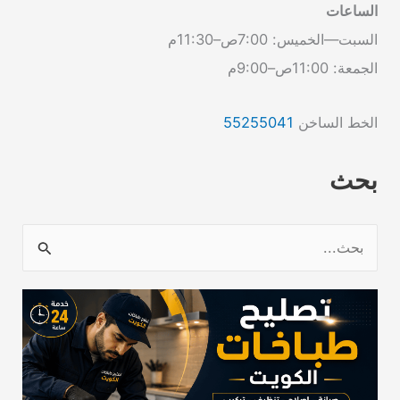
الساعات
السبت—الخميس: 7:00ص–11:30م
الجمعة: 11:00ص–9:00م
الخط الساخن
55255041
بحث
ا
ل
ب
ح
ث
ع