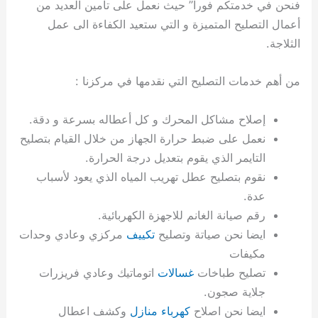
فنحن في خدمتكم فورا” حيث نعمل على تأمين العديد من
ي
ت
ت
ك
خ
أعمال التصليح المتميزة و التي ستعيد الكفاءة الى عمل
ب
و
ي
ا
ع
ص
الثلاجة.
ل
ا
ك
د
من أهم خدمات التصليح التي نقدمها في مركزنا :
و
ي
ي
ة
إصلاح مشاكل المحرك و كل أعطاله بسرعة و دقة.
ت
نعمل على ضبط حرارة الجهاز من خلال القيام بتصليح
التايمر الذي يقوم بتعديل درجة الحرارة.
نقوم بتصليح عطل تهريب المياه الذي يعود لأسباب
عدة.
رقم صيانة الغانم للاجهزة الكهربائية.
ايضا نحن صياتة وتصليح
تكييف
مركزي وعادي وحدات
مكيفات
تصليح طباخات
غسالات
اتوماتيك وعادي فريزرات
جلاية صجون.
ايضا نحن اصلاح
كهرباء منازل
وكشف اعطال