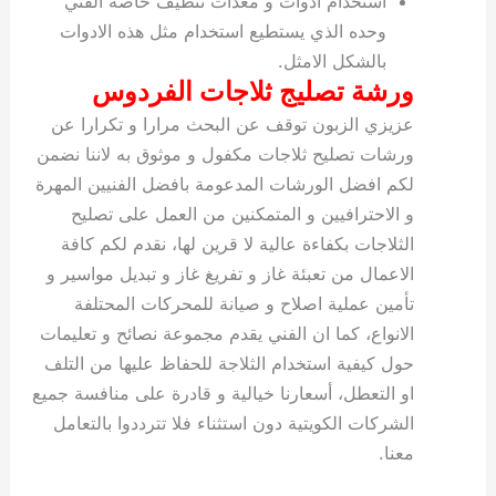
استخدام ادوات و معدات تنظيف خاصة الفني
وحده الذي يستطيع استخدام مثل هذه الادوات
بالشكل الامثل.
ورشة تصليج ثلاجات الفردوس
عزيزي الزبون توقف عن البحث مرارا و تكرارا عن
ورشات تصليح ثلاجات مكفول و موثوق به لاننا نضمن
لكم افضل الورشات المدعومة بافضل الفنيين المهرة
و الاحترافيين و المتمكنين من العمل على تصليح
الثلاجات بكفاءة عالية لا قرين لها، نقدم لكم كافة
الاعمال من تعبئة غاز و تفريغ غاز و تبديل مواسير و
تأمين عملية اصلاح و صيانة للمحركات المحتلفة
الانواع، كما ان الفني يقدم مجموعة نصائح و تعليمات
حول كيفية استخدام الثلاجة للحفاظ عليها من التلف
او التعطل، أسعارنا خيالية و قادرة على منافسة جميع
الشركات الكويتية دون استثناء فلا تترددوا بالتعامل
معنا.