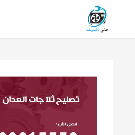
خطي
لى
لمحتوى