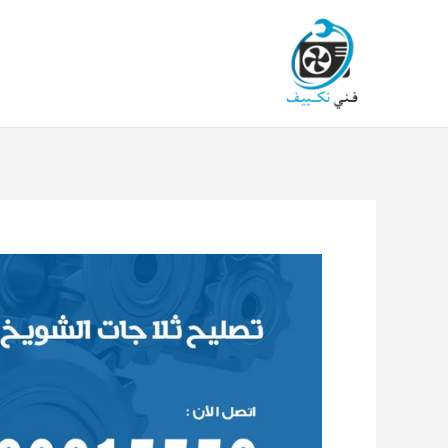
خطي
لى
لمحتوى