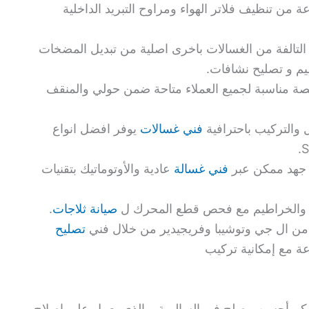
 على مدار 24 ساعة من تنظيف فلاتر الهواء ومراوح التبريد الداخلية
التالفة من الغسالات باخرى اصلية من تبديل المضخات
م و تصليح نشافات.
ة مناسبة لجميع العملاء متاحة ضمن حولي والمنقف
 والتركيب باحترافية
فني غسالات
يوفر افضل انواع
ل جهد ممكن عبر
فني غسالة
عادية والأوتوماتيك بتقنيات
ات والخراطيم مع فحص قطع المحرك ل
صيانة ثلاجات
.
ع من ال جي وتوشيبا وفريجيدير من خلال فني
تصليح
ن لكم أحسن مصلح في السالمية و الذي يعمل على إصلاح