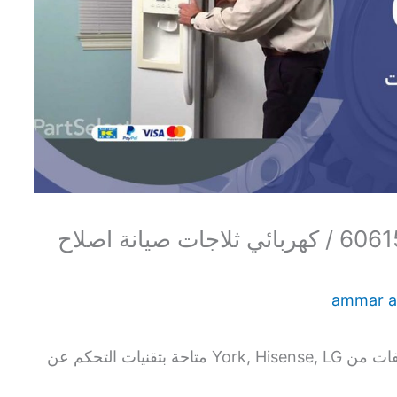
تصليح ثلاجات السالمية / 60615556 / كهربائي ثلاجات صيانة اصلاح
ammar 
شاطر لاستيراد أفضل أنواع المكيفات من York, Hisense, LG متاحة بتقنيات التحكم عن