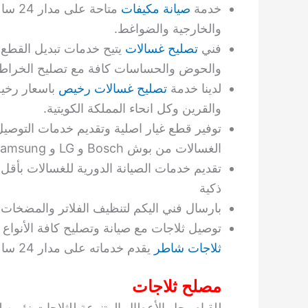
خدمة
صيانة مكيفات
متاحة
والخارجية والضواغط.
فني
تصليح غسالات
يتيح خدمات تبديل القطع 
والحوض والحساسات كافة مع تصليح الخراطي
لدينا خدمة
تصليح غسالات رخيص
باسعار رخيص
والقرين وكل انحاء المملكة الكويتية.
توفير قطع غيار اصلية وتقديم خدمات التوصيل
الغسالات من بوش Bosch و LG و Samsung.
تقديم خدمات الصيانة الدورية للغسالات بأق
ذكية
بارسال فني اليكم لتنظيف الفلاتر والمضخ
توصيل ثلاجات مع صيانة وتصليح كافة الأنوا
ثلاجات شاطر
يقدم خدماته على مدار 24 ساعة مع إمكانية تركيب
مصلح ثلاجات
للقيام بحل الأعطال المتنوعة للثلاجات نؤم