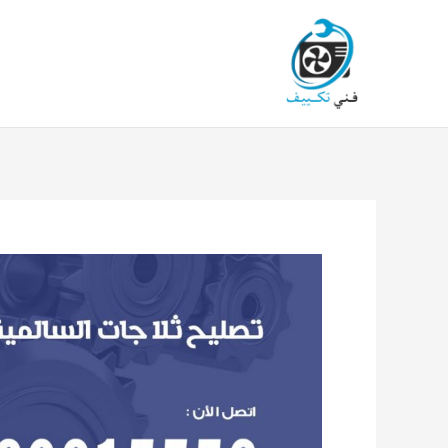
خطي
لى
لمحتوى