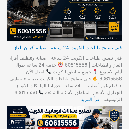
ن
:
فني تصليح طباخات الكويت 24 ساعة | صيانة أفران الغاز
فني تصليح طباخات الكويت 24 ساعة | صيانة وتنظيف أفران
الغاز والطباخات | 60615556
خدمة 24 ساعة طوال
أيام الأسبوع
جميع مناطق الكويت
اتصل الآن:
60615556
فني تصليح طباخات الكويت صيانة • تنظيف
• قطع غيار أصلية — 24 ساعة خدماتنا الماركات الأنواع
الجداول الأسعار المناطق الأسئلة الشائعة
60615556
الرئيسية…
اقرأ المزيد