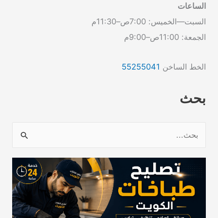
الساعات
السبت—الخميس: 7:00ص–11:30م
الجمعة: 11:00ص–9:00م
الخط الساخن
55255041
بحث
ا
ل
ب
ح
ث
ع