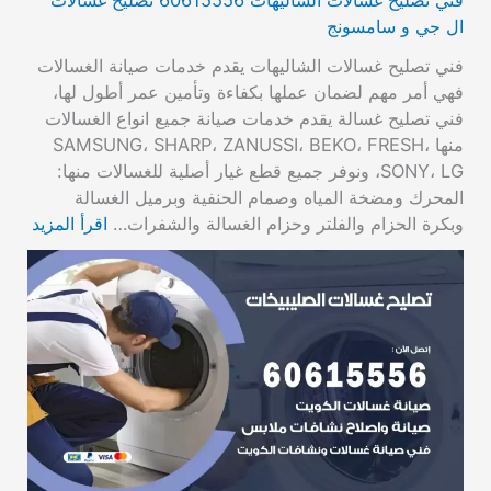
ال جي و سامسونج
فني تصليح غسالات الشاليهات يقدم خدمات صيانة الغسالات
فهي أمر مهم لضمان عملها بكفاءة وتأمين عمر أطول لها،
فني تصليح غسالة يقدم خدمات صيانة جميع انواع الغسالات
منها SAMSUNG، SHARP، ZANUSSI، BEKO، FRESH،
SONY، LG، ونوفر جميع قطع غيار أصلية للغسالات منها:
المحرك ومضخة المياه وصمام الحنفية وبرميل الغسالة
وبكرة الحزام والفلتر وحزام الغسالة والشفرات…
اقرأ المزيد