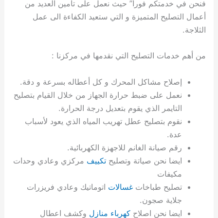
فنحن في خدمتكم فورا” حيث نعمل على تأمين العديد من
ي
ت
ت
ك
خ
أعمال التصليح المتميزة و التي ستعيد الكفاءة الى عمل
ب
و
ي
ا
ع
ص
الثلاجة.
ل
ا
ك
د
من أهم خدمات التصليح التي نقدمها في مركزنا :
و
ي
ي
ة
إصلاح مشاكل المحرك و كل أعطاله بسرعة و دقة.
ت
نعمل على ضبط حرارة الجهاز من خلال القيام بتصليح
التايمر الذي يقوم بتعديل درجة الحرارة.
نقوم بتصليح عطل تهريب المياه الذي يعود لأسباب
عدة.
رقم صيانة الغانم للاجهزة الكهربائية.
ايضا نحن صياتة وتصليح
تكييف
مركزي وعادي وحدات
مكيفات
تصليح طباخات
غسالات
اتوماتيك وعادي فريزرات
جلاية صجون.
ايضا نحن اصلاح
كهرباء منازل
وكشف اعطال