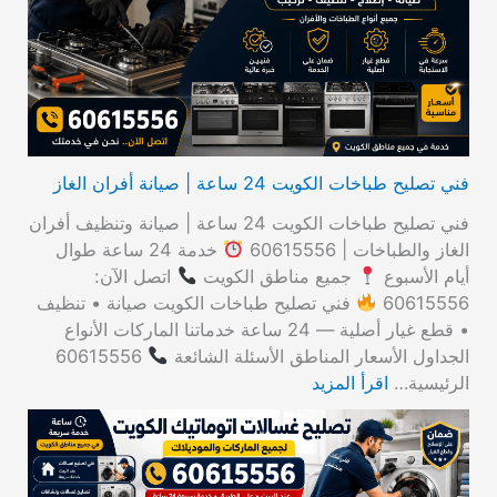
ن
:
فني تصليح طباخات الكويت 24 ساعة | صيانة أفران الغاز
فني تصليح طباخات الكويت 24 ساعة | صيانة وتنظيف أفران
الغاز والطباخات | 60615556
خدمة 24 ساعة طوال
أيام الأسبوع
جميع مناطق الكويت
اتصل الآن:
60615556
فني تصليح طباخات الكويت صيانة • تنظيف
• قطع غيار أصلية — 24 ساعة خدماتنا الماركات الأنواع
الجداول الأسعار المناطق الأسئلة الشائعة
60615556
الرئيسية…
اقرأ المزيد