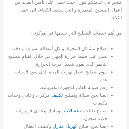
فنحن في خدمتكم فورا” حيث نعمل على تأمين العديد من
ي
ت
ت
ك
خ
أعمال التصليح المتميزة و التي ستعيد الكفاءة الى عمل
ب
و
ي
ا
ع
ص
الثلاجة.
ل
ا
ك
د
من أهم خدمات التصليح التي نقدمها في مركزنا :
و
ي
ي
ة
إصلاح مشاكل المحرك و كل أعطاله بسرعة و دقة.
ت
نعمل على ضبط حرارة الجهاز من خلال القيام بتصليح
التايمر الذي يقوم بتعديل درجة الحرارة.
نقوم بتصليح عطل تهريب المياه الذي يعود لأسباب
عدة.
رقم صيانة الغانم للاجهزة الكهربائية.
ايضا نحن صياتة وتصليح
تكييف
مركزي وعادي وحدات
مكيفات
تصليح طباخات
غسالات
اتوماتيك وعادي فريزرات
جلاية صجون.
ايضا نحن اصلاح
كهرباء منازل
وكشف اعطال