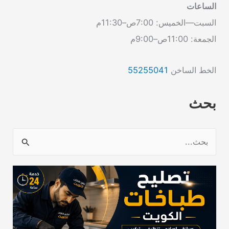
الساعات
السبت—الخميس: 7:00ص–11:30م
الجمعة: 11:00ص–9:00م
الخط الساخن
55255041
بحث
ا
ل
ب
ح
ث
ع