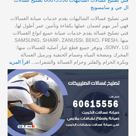
ال جي و سامسونج
فني تصليح غسالات الشاليهات يقدم خدمات صيانة الغسالات
فهي أمر مهم لضمان عملها بكفاءة وتأمين عمر أطول لها،
فني تصليح غسالة يقدم خدمات صيانة جميع انواع الغسالات
منها SAMSUNG، SHARP، ZANUSSI، BEKO، FRESH،
SONY، LG، ونوفر جميع قطع غيار أصلية للغسالات منها:
المحرك ومضخة المياه وصمام الحنفية وبرميل الغسالة
وبكرة الحزام والفلتر وحزام الغسالة والشفرات…
اقرأ المزيد