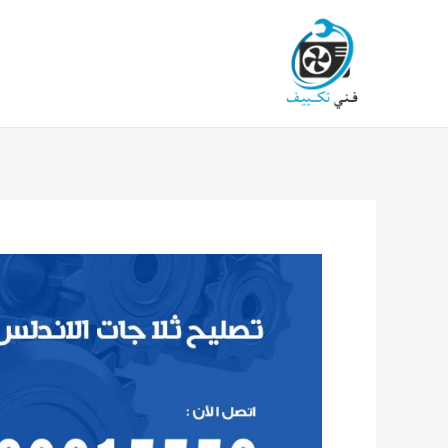
خطي
لى
لمحتوى