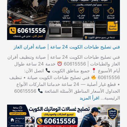
ن
:
فني تصليح طباخات الكويت 24 ساعة | صيانة أفران الغاز
فني تصليح طباخات الكويت 24 ساعة | صيانة وتنظيف أفران
الغاز والطباخات | 60615556
خدمة 24 ساعة طوال
أيام الأسبوع
جميع مناطق الكويت
اتصل الآن:
60615556
فني تصليح طباخات الكويت صيانة • تنظيف
• قطع غيار أصلية — 24 ساعة خدماتنا الماركات الأنواع
الجداول الأسعار المناطق الأسئلة الشائعة
60615556
الرئيسية…
اقرأ المزيد