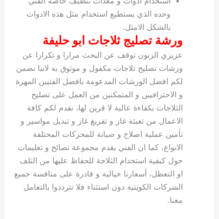
استخدام ادوات و معدات تنظيف خاصة الفني
وحده الذي يستطيع استخدام مثل هذه الادوات
بالشكل الامثل.
ورشة تصليج ثلاجات ابو حليفة
عزيزي الزبون توقف عن البحث مرارا و تكرارا عن
ورشات تصليح ثلاجات مكفول و موثوق به لاننا نضمن
لكم افضل الورشات المدعومة بافضل الفنيين المهرة
و الاحترافيين و المتمكنين من العمل على تصليح
الثلاجات بكفاءة عالية لا قرين لها، نقدم لكم كافة
الاعمال من تعبئة غاز و تفريغ غاز و تبديل مواسير و
تأمين عملية اصلاح و صيانة للمحركات المحتلفة
الانواع، كما ان الفني يقدم مجموعة نصائح و تعليمات
حول كيفية استخدام الثلاجة للحفاظ عليها من التلف
او التعطل، أسعارنا خيالية و قادرة على منافسة جميع
الشركات الكويتية دون استثناء فلا تترددوا بالتعامل
معنا.