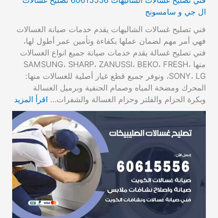
ال جي و سامسونج
فني تصليح غسالات الشاليهات يقدم خدمات صيانة الغسالات
فهي أمر مهم لضمان عملها بكفاءة وتأمين عمر أطول لها،
فني تصليح غسالة يقدم خدمات صيانة جميع انواع الغسالات
منها SAMSUNG، SHARP، ZANUSSI، BEKO، FRESH،
SONY، LG، ونوفر جميع قطع غيار أصلية للغسالات منها:
المحرك ومضخة المياه وصمام الحنفية وبرميل الغسالة
وبكرة الحزام والفلتر وحزام الغسالة والشفرات…
اقرأ المزيد