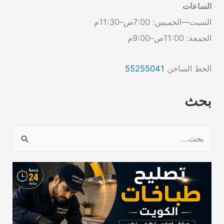
الساعات
السبت—الخميس: 7:00ص–11:30م
الجمعة: 11:00ص–9:00م
الخط الساخن
55255041
بحث
ا
ل
ب
ح
ث
ع