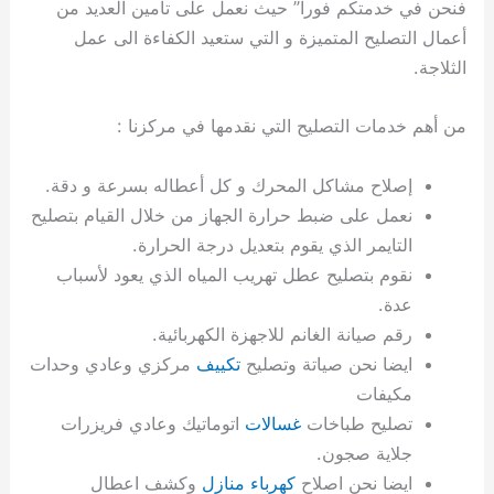
فنحن في خدمتكم فورا” حيث نعمل على تأمين العديد من
ي
ت
ت
ك
خ
أعمال التصليح المتميزة و التي ستعيد الكفاءة الى عمل
ب
و
ي
ا
ع
ص
الثلاجة.
ل
ا
ك
د
من أهم خدمات التصليح التي نقدمها في مركزنا :
و
ي
ي
ة
إصلاح مشاكل المحرك و كل أعطاله بسرعة و دقة.
ت
نعمل على ضبط حرارة الجهاز من خلال القيام بتصليح
التايمر الذي يقوم بتعديل درجة الحرارة.
نقوم بتصليح عطل تهريب المياه الذي يعود لأسباب
عدة.
رقم صيانة الغانم للاجهزة الكهربائية.
ايضا نحن صياتة وتصليح
تكييف
مركزي وعادي وحدات
مكيفات
تصليح طباخات
غسالات
اتوماتيك وعادي فريزرات
جلاية صجون.
ايضا نحن اصلاح
كهرباء منازل
وكشف اعطال