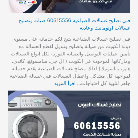
فني تصليح غسالات الضباعية 60615556 صيانة وتصليح
غسالات اوتوماتيك وعادية
فني تصليح غسالات الضباعية يتيح لكم خدماته على مستوى
دولة الكويت من صيانة وتصليح وتبديل لقطع الغسالة مع
تأمين عمليات التوصيل والصيانة الفورية لكل انواع الغسالات
وماركاتها الموجودة في الكويت ( ال جي، سامسونغ، كاندي،
هاير، باناسونيك) لذلك مصلح غسالات الضباعية يقدم خدماته
لمواجهة كل مشاكل واعطال الغسالات فني غسالة الضباعية
جاهز لتلبية كل احتياجات…
اقرأ المزيد