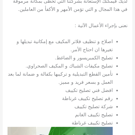
لديك فيمكنك الإستعانة بشركتنا التي تحظى بمكانة مرموقة
ي
ت
ت
ك
خ
في هذا المجال و التي تؤمن الأمهر و الأكفأ من العاملين.
ب
و
ي
ا
ع
ص
ل
ا
نعنى بإجراء الأعمال الآتية :
ك
د
و
ي
اصلاح و تنظيف فلاتر المكيف مع إمكانية تبديلها و
ي
ة
تغيرها ان احتاج الأمر.
ت
تصليح الكمبريسور و الضاغط.
تصليح مكيفات الشباك و المكيف الصحراوي.
تأمين القطع التبديلية و تركيبها بكفالة و ضمانة لما بعد
العمل و بسعر فريد و مميز.
افضل فني تصليح تكييف
رقم تصليح تكييف غرناطة
شركة تصليح تكييف
تصليح تكييف الغانم
تصليح تكييف غرناطة