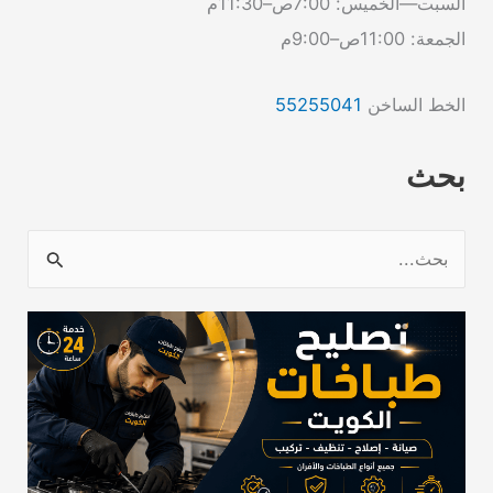
السبت—الخميس: 7:00ص–11:30م
الجمعة: 11:00ص–9:00م
الخط الساخن
55255041
بحث
ا
ل
ب
ح
ث
ع
ن