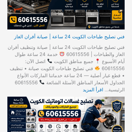
:
فني تصليح طباخات الكويت 24 ساعة | صيانة أفران الغاز
فني تصليح طباخات الكويت 24 ساعة | صيانة وتنظيف أفران
الغاز والطباخات | 60615556
خدمة 24 ساعة طوال
أيام الأسبوع
جميع مناطق الكويت
اتصل الآن:
60615556
فني تصليح طباخات الكويت صيانة • تنظيف
• قطع غيار أصلية — 24 ساعة خدماتنا الماركات الأنواع
الجداول الأسعار المناطق الأسئلة الشائعة
60615556
الرئيسية…
اقرأ المزيد