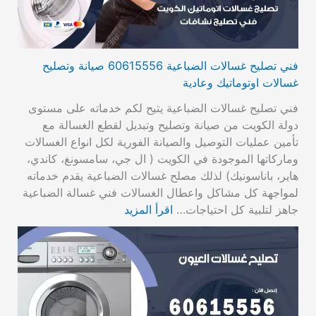
فني تصليح غسالات الضباعية 60615556 صيانة وتصليح
غسالات اوتوماتيك وعادية
فني تصليح غسالات الضباعية يتيح لكم خدماته على مستوى
دولة الكويت من صيانة وتصليح وتبديل لقطع الغسالة مع
تأمين عمليات التوصيل والصيانة الفورية لكل انواع الغسالات
وماركاتها الموجودة في الكويت ( ال جي، سامسونغ، كاندي،
هاير، باناسونيك) لذلك مصلح غسالات الضباعية يقدم خدماته
لمواجهة كل مشاكل واعطال الغسالات فني غسالة الضباعية
جاهز لتلبية كل احتياجات…
اقرأ المزيد