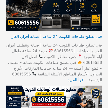
ن
:
فني تصليح طباخات الكويت 24 ساعة | صيانة أفران الغاز
فني تصليح طباخات الكويت 24 ساعة | صيانة وتنظيف أفران
الغاز والطباخات | 60615556
خدمة 24 ساعة طوال
أيام الأسبوع
جميع مناطق الكويت
اتصل الآن:
60615556
فني تصليح طباخات الكويت صيانة • تنظيف
• قطع غيار أصلية — 24 ساعة خدماتنا الماركات الأنواع
الجداول الأسعار المناطق الأسئلة الشائعة
60615556
الرئيسية…
اقرأ المزيد