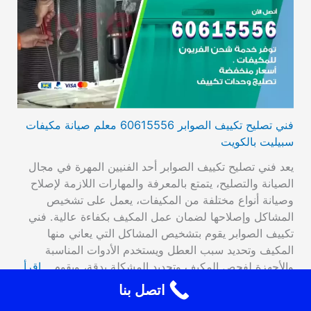
فني تصليح تكييف الصوابر 60615556 معلم صيانة مكيفات
سبيليت بالكويت
يعد فني تصليح تكييف الصوابر أحد الفنيين المهرة في مجال
الصيانة والتصليح، يتمتع بالمعرفة والمهارات اللازمة لإصلاح
وصيانة أنواع مختلفة من المكيفات، يعمل على تشخيص
المشاكل وإصلاحها لضمان عمل المكيف بكفاءة عالية. فني
تكييف الصوابر يقوم بتشخيص المشاكل التي يعاني منها
المكيف وتحديد سبب العطل ويستخدم الأدوات المناسبة
والأجهزة لفحص المكيف وتحديد المشكلة بدقة، ويقوم…
اقرأ
المزيد
اتصل بنا