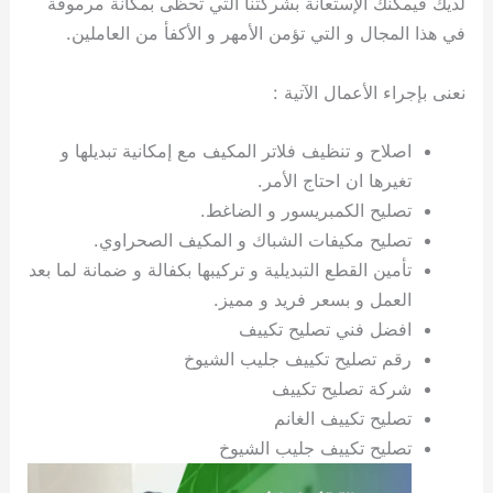
لديك فيمكنك الإستعانة بشركتنا التي تحظى بمكانة مرموقة
ي
ت
ت
ك
خ
في هذا المجال و التي تؤمن الأمهر و الأكفأ من العاملين.
ب
و
ي
ا
ع
ص
ل
ا
نعنى بإجراء الأعمال الآتية :
ك
د
و
ي
اصلاح و تنظيف فلاتر المكيف مع إمكانية تبديلها و
ي
ة
تغيرها ان احتاج الأمر.
ت
تصليح الكمبريسور و الضاغط.
تصليح مكيفات الشباك و المكيف الصحراوي.
تأمين القطع التبديلية و تركيبها بكفالة و ضمانة لما بعد
العمل و بسعر فريد و مميز.
افضل فني تصليح تكييف
رقم تصليح تكييف جليب الشيوخ
شركة تصليح تكييف
تصليح تكييف الغانم
تصليح تكييف جليب الشيوخ