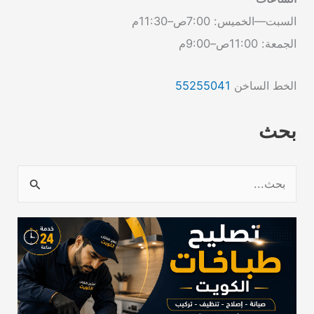
السبت—الخميس: 7:00ص–11:30م
الجمعة: 11:00ص–9:00م
الخط الساخن
55255041
بحث
ا
ل
ب
ح
ث
ع