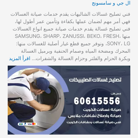
ال جي و سامسونج
فني تصليح غسالات الشاليهات يقدم خدمات صيانة الغسالات
فهي أمر مهم لضمان عملها بكفاءة وتأمين عمر أطول لها،
فني تصليح غسالة يقدم خدمات صيانة جميع انواع الغسالات
منها SAMSUNG، SHARP، ZANUSSI، BEKO، FRESH،
SONY، LG، ونوفر جميع قطع غيار أصلية للغسالات منها:
المحرك ومضخة المياه وصمام الحنفية وبرميل الغسالة
وبكرة الحزام والفلتر وحزام الغسالة والشفرات…
اقرأ المزيد