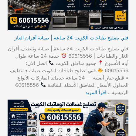
:
فني تصليح طباخات الكويت 24 ساعة | صيانة أفران الغاز
فني تصليح طباخات الكويت 24 ساعة | صيانة وتنظيف أفران
الغاز والطباخات | 60615556
خدمة 24 ساعة طوال
أيام الأسبوع
جميع مناطق الكويت
اتصل الآن:
60615556
فني تصليح طباخات الكويت صيانة • تنظيف
• قطع غيار أصلية — 24 ساعة خدماتنا الماركات الأنواع
الجداول الأسعار المناطق الأسئلة الشائعة
60615556
الرئيسية…
اقرأ المزيد