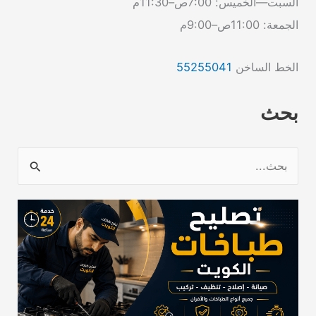
السبت—الخميس: 7:00ص–11:30م
الجمعة: 11:00ص–9:00م
الخط الساخن
55255041
بحث
ا
ل
ب
ح
ث
ع
ن