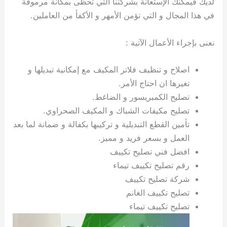
لديك فيمكنك الإستعانة بشركتنا التي تحظى بمكانة مرموقة
ي
ت
ت
ك
خ
في هذا المجال و التي تؤمن الأمهر و الأكفأ من العاملين.
ب
و
ي
ا
ع
ص
ل
ا
نعنى بإجراء الأعمال الآتية :
ك
د
و
ي
اصلاح و تنظيف فلاتر المكيف مع إمكانية تبديلها و
ي
ة
تغيرها ان احتاج الأمر.
ت
تصليح الكمبريسور و الضاغط.
تصليح مكيفات الشباك و المكيف الصحراوي.
تأمين القطع التبديلية و تركيبها بكفالة و ضمانة لما بعد
العمل و بسعر فريد و مميز.
افضل فني تصليح تكييف
رقم تصليح تكييف تيماء
شركة تصليح تكييف
تصليح تكييف الغانم
تصليح تكييف تيماء