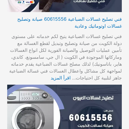
فني تصليح غسالات الضباعية 60615556 صيانة وتصليح
غسالات اوتوماتيك وعادية
فني تصليح غسالات الضباعية يتيح لكم خدماته على مستوى
دولة الكويت من صيانة وتصليح وتبديل لقطع الغسالة مع
تأمين عمليات التوصيل والصيانة الفورية لكل انواع الغسالات
وماركاتها الموجودة في الكويت ( ال جي، سامسونغ، كاندي،
هاير، باناسونيك) لذلك مصلح غسالات الضباعية يقدم خدماته
لمواجهة كل مشاكل واعطال الغسالات فني غسالة الضباعية
جاهز لتلبية كل احتياجات…
اقرأ المزيد