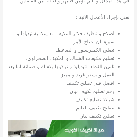
في هذا المجال و التي تؤمن الأمهر و الأكفأ من العاملين.
ي
ت
ت
ك
خ
ب
و
ي
نعنى بإجراء الأعمال الآتية :
ا
ع
ص
ل
ا
ك
د
اصلاح و تنظيف فلاتر المكيف مع إمكانية تبديلها و
و
ي
تغيرها ان احتاج الأمر.
ي
ة
تصليح الكمبريسور و الضاغط.
ت
تصليح مكيفات الشباك و المكيف الصحراوي.
تأمين القطع التبديلية و تركيبها بكفالة و ضمانة لما بعد
العمل و بسعر فريد و مميز.
افضل فني تصليح تكييف
رقم تصليح تكييف بيان
شركة تصليح تكييف
تصليح تكييف الغانم
تصليح تكييف بيان