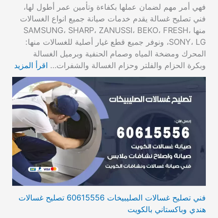
فهي أمر مهم لضمان عملها بكفاءة وتأمين عمر أطول لها،
فني تصليح غسالة يقدم خدمات صيانة جميع انواع الغسالات
منها SAMSUNG، SHARP، ZANUSSI، BEKO، FRESH،
SONY، LG، ونوفر جميع قطع غيار أصلية للغسالات منها:
المحرك ومضخة المياه وصمام الحنفية وبرميل الغسالة
وبكرة الحزام والفلتر وحزام الغسالة والشفرات…
اقرأ المزيد
فني تصليح غسالات الصليبيخات 60615556 تصليح غسالات
هندي وباكستاني بالكويت