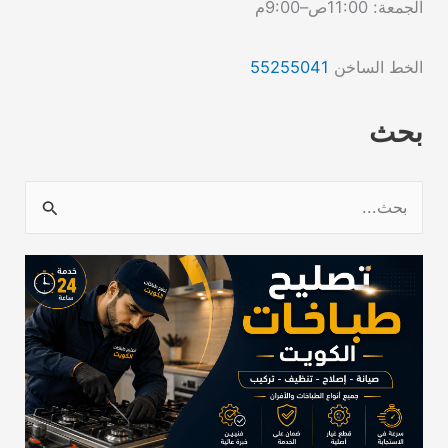
الجمعة: 11:00ص–9:00م
الخط الساخن
55255041
بحث
ا
ل
ب
ح
ث
ع
ن
: