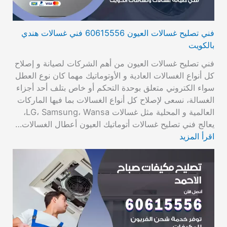
فني تصليح غسالات العيون 60615556 فني غسالات هندي
بالكويت
فني تصليح غسالات العيون من أهم الشركات لصيانة و إصلاح
كل أنواع الغسالات العادية و الأوتوماتيك مهما كان نوع العطل
سواء الكتروني متعلق بوحدة التحكم أو خاص بتلف أحد أجزاء
الغسالة، نسعى لإصلاح كل أنواع الغسالات بما فيها الماركات
العالمية و المحلية مثل غسالات LG، Samsung، Wansa،
يعالج فني تصليح غسالات أتوماتيك العيون أعطال الغسالات…
اقرأ المزيد