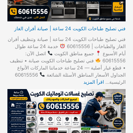
فني تصليح طباخات الكويت 24 ساعة | صيانة أفران الغاز
فني تصليح طباخات الكويت 24 ساعة | صيانة وتنظيف أفران
الغاز والطباخات | 60615556
خدمة 24 ساعة طوال
أيام الأسبوع
جميع مناطق الكويت
اتصل الآن:
60615556
فني تصليح طباخات الكويت صيانة • تنظيف
• قطع غيار أصلية — 24 ساعة خدماتنا الماركات الأنواع
الجداول الأسعار المناطق الأسئلة الشائعة
60615556
الرئيسية…
اقرأ المزيد