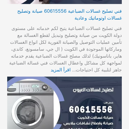
فني تصليح غسالات الضباعية 60615556 صيانة وتصليح
غسالات اوتوماتيك وعادية
فني تصليح غسالات الضباعية يتيح لكم خدماته على مستوى
دولة الكويت من صيانة وتصليح وتبديل لقطع الغسالة مع
تأمين عمليات التوصيل والصيانة الفورية لكل انواع الغسالات
وماركاتها الموجودة في الكويت ( ال جي، سامسونغ، كاندي،
هاير، باناسونيك) لذلك مصلح غسالات الضباعية يقدم خدماته
لمواجهة كل مشاكل واعطال الغسالات فني غسالة الضباعية
جاهز لتلبية كل احتياجات…
اقرأ المزيد