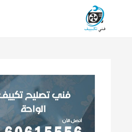
خطي
لى
لمحتوى