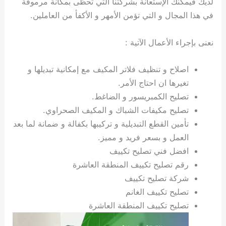
لديك فيمكنك الإستعانة بشركتنا التي تحظى بمكانة مرموقة
ي
ت
ت
ك
خ
في هذا المجال و التي تؤمن الأمهر و الأكفأ من العاملين.
ب
و
ي
ا
ع
ص
ل
ا
نعنى بإجراء الأعمال الآتية :
ك
د
و
ي
اصلاح و تنظيف فلاتر المكيف مع إمكانية تبديلها و
ي
ة
تغيرها ان احتاج الأمر.
ت
تصليح الكمبريسور و الضاغط.
تصليح مكيفات الشباك و المكيف الصحراوي.
تأمين القطع التبديلية و تركيبها بكفالة و ضمانة لما بعد
العمل و بسعر فريد و مميز.
افضل فني تصليح تكييف
رقم تصليح تكييف المنطقة العاشرة
شركة تصليح تكييف
تصليح تكييف الغانم
تصليح تكييف المنطقة العاشرة