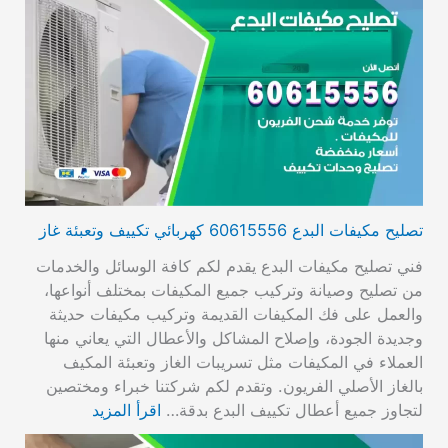
تصليح مكيفات البدع 60615556 كهربائي تكييف وتعبئة غاز
فني تصليح مكيفات البدع يقدم لكم كافة الوسائل والخدمات
من تصليح وصيانة وتركيب جميع المكيفات بمختلف أنواعها،
والعمل على فك المكيفات القديمة وتركيب مكيفات حديثة
وجديدة الجودة، وإصلاح المشاكل والأعطال التي يعاني منها
العملاء في المكيفات مثل تسريبات الغاز وتعبئة المكيف
بالغاز الأصلي الفريون. وتقدم لكم شركتنا خبراء ومختصين
لتجاوز جميع أعطال تكييف البدع بدقة…
اقرأ المزيد