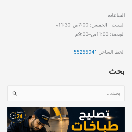
الساعات
السبت—الخميس: 7:00ص–11:30م
الجمعة: 11:00ص–9:00م
الخط الساخن
55255041
بحث
ا
ل
ب
ح