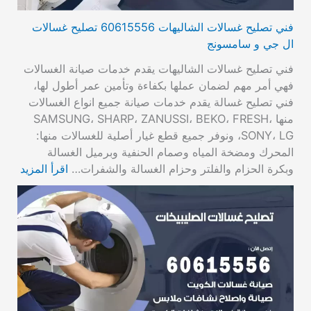
فني تصليح غسالات الشاليهات 60615556 تصليح غسالات
ال جي و سامسونج
فني تصليح غسالات الشاليهات يقدم خدمات صيانة الغسالات
فهي أمر مهم لضمان عملها بكفاءة وتأمين عمر أطول لها،
فني تصليح غسالة يقدم خدمات صيانة جميع انواع الغسالات
منها SAMSUNG، SHARP، ZANUSSI، BEKO، FRESH،
SONY، LG، ونوفر جميع قطع غيار أصلية للغسالات منها:
المحرك ومضخة المياه وصمام الحنفية وبرميل الغسالة
وبكرة الحزام والفلتر وحزام الغسالة والشفرات…
اقرأ المزيد