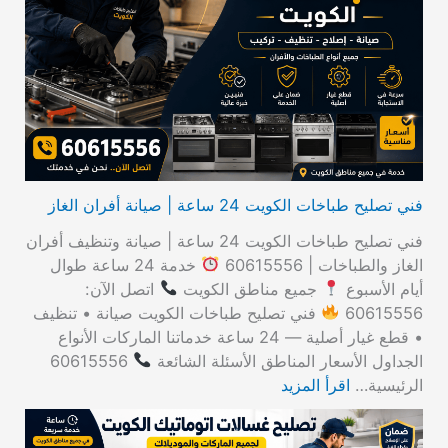
ث
ع
ن
:
فني تصليح طباخات الكويت 24 ساعة | صيانة أفران الغاز
فني تصليح طباخات الكويت 24 ساعة | صيانة وتنظيف أفران
الغاز والطباخات | 60615556
خدمة 24 ساعة طوال
أيام الأسبوع
جميع مناطق الكويت
اتصل الآن:
60615556
فني تصليح طباخات الكويت صيانة • تنظيف
• قطع غيار أصلية — 24 ساعة خدماتنا الماركات الأنواع
الجداول الأسعار المناطق الأسئلة الشائعة
60615556
الرئيسية…
اقرأ المزيد