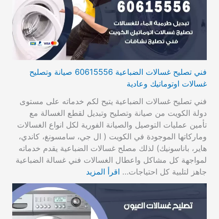
فني تصليح غسالات الضباعية 60615556 صيانة وتصليح
غسالات اوتوماتيك وعادية
فني تصليح غسالات الضباعية يتيح لكم خدماته على مستوى
دولة الكويت من صيانة وتصليح وتبديل لقطع الغسالة مع
تأمين عمليات التوصيل والصيانة الفورية لكل انواع الغسالات
وماركاتها الموجودة في الكويت ( ال جي، سامسونغ، كاندي،
هاير، باناسونيك) لذلك مصلح غسالات الضباعية يقدم خدماته
لمواجهة كل مشاكل واعطال الغسالات فني غسالة الضباعية
جاهز لتلبية كل احتياجات…
اقرأ المزيد