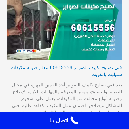
فني تصليح تكييف الصوابر 60615556 معلم صيانة مكيفات
سبيليت بالكويت
يعد فني تصليح تكييف الصوابر أحد الفنيين المهرة في مجال
الصيانة والتصليح، يتمتع بالمعرفة والمهارات اللازمة لإصلاح
وصيانة أنواع مختلفة من المكيفات، يعمل على تشخيص
المشاكل وإصلاحها لضمان عمل المكيف بكفاءة عالية. فني
تكييف الصوابر يقوم بتشخيص المشاكل التي يعاني منها
المكيف وتحديد سبب العطل ويستخدم الأدوات المناسبة
اتصل بنا
والأجهزة لفحص المكيف وتحديد المشكلة بدقة، ويقوم…
اقرأ