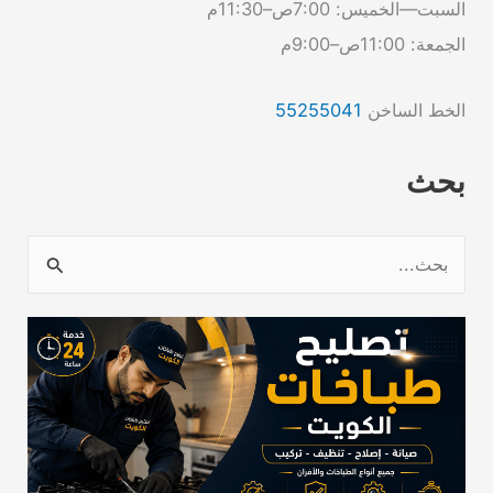
السبت—الخميس: 7:00ص–11:30م
الجمعة: 11:00ص–9:00م
الخط الساخن
55255041
بحث
ا
ل
ب
ح
ث
ع
ن