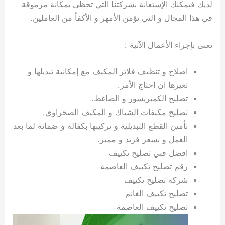
لديك فيمكنك الإستعانة بشركتنا التي تحظى بمكانة مرموقة
ي
ت
ت
ك
خ
ب
و
ي
في هذا المجال و التي تؤمن الأمهر و الأكفأ من العاملين.
ا
ع
ص
ل
ا
نعنى بإجراء الأعمال الآتية :
ك
د
و
ي
اصلاح و تنظيف فلاتر المكيف مع إمكانية تبديلها و
ي
ة
تغيرها ان احتاج الأمر.
ت
تصليح الكمبريسور و الضاغط.
تصليح مكيفات الشباك و المكيف الصحراوي.
تأمين القطع التبديلية و تركيبها بكفالة و ضمانة لما بعد
العمل و بسعر فريد و مميز.
افضل فني تصليح تكييف
رقم تصليح تكييف العاصمة
شركة تصليح تكييف
تصليح تكييف الغانم
تصليح تكييف العاصمة