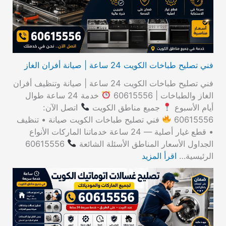
:
فني تصليح طباخات الكويت 24 ساعة | صيانة أفران الغاز
فني تصليح طباخات الكويت 24 ساعة | صيانة وتنظيف أفران
الغاز والطباخات | 60615556
خدمة 24 ساعة طوال
أيام الأسبوع
جميع مناطق الكويت
اتصل الآن:
60615556
فني تصليح طباخات الكويت صيانة • تنظيف
• قطع غيار أصلية — 24 ساعة خدماتنا الماركات الأنواع
الجداول الأسعار المناطق الأسئلة الشائعة
60615556
الرئيسية…
اقرأ المزيد