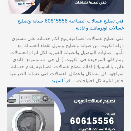
فني تصليح غسالات الضباعية 60615556 صيانة وتصليح
غسالات اوتوماتيك وعادية
فني تصليح غسالات الضباعية يتيح لكم خدماته على مستوى
دولة الكويت من صيانة وتصليح وتبديل لقطع الغسالة مع
تأمين عمليات التوصيل والصيانة الفورية لكل انواع الغسالات
وماركاتها الموجودة في الكويت ( ال جي، سامسونغ، كاندي،
هاير، باناسونيك) لذلك مصلح غسالات الضباعية يقدم خدماته
لمواجهة كل مشاكل واعطال الغسالات فني غسالة الضباعية
جاهز لتلبية كل احتياجات…
اقرأ المزيد