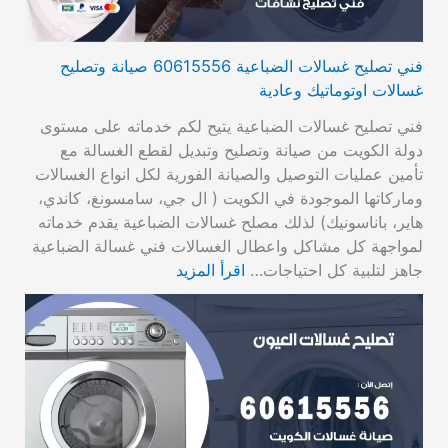
فني تصليح غسالات الضباعية 60615556 صيانة وتصليح
غسالات اوتوماتيك وعادية
فني تصليح غسالات الضباعية يتيح لكم خدماته على مستوى
دولة الكويت من صيانة وتصليح وتبديل لقطع الغسالة مع
تأمين عمليات التوصيل والصيانة الفورية لكل انواع الغسالات
وماركاتها الموجودة في الكويت ( ال جي، سامسونغ، كاندي،
هاير، باناسونيك) لذلك مصلح غسالات الضباعية يقدم خدماته
لمواجهة كل مشاكل واعطال الغسالات فني غسالة الضباعية
جاهز لتلبية كل احتياجات…
اقرأ المزيد