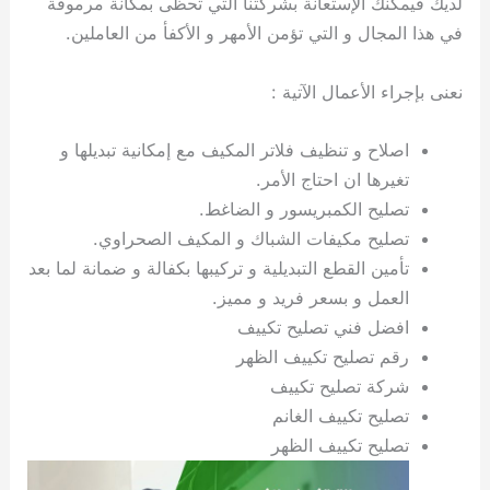
لديك فيمكنك الإستعانة بشركتنا التي تحظى بمكانة مرموقة
ي
ت
ت
ك
خ
في هذا المجال و التي تؤمن الأمهر و الأكفأ من العاملين.
ب
و
ي
ا
ع
ص
ل
ا
نعنى بإجراء الأعمال الآتية :
ك
د
و
ي
اصلاح و تنظيف فلاتر المكيف مع إمكانية تبديلها و
ي
ة
تغيرها ان احتاج الأمر.
ت
تصليح الكمبريسور و الضاغط.
تصليح مكيفات الشباك و المكيف الصحراوي.
تأمين القطع التبديلية و تركيبها بكفالة و ضمانة لما بعد
العمل و بسعر فريد و مميز.
افضل فني تصليح تكييف
رقم تصليح تكييف الظهر
شركة تصليح تكييف
تصليح تكييف الغانم
تصليح تكييف الظهر