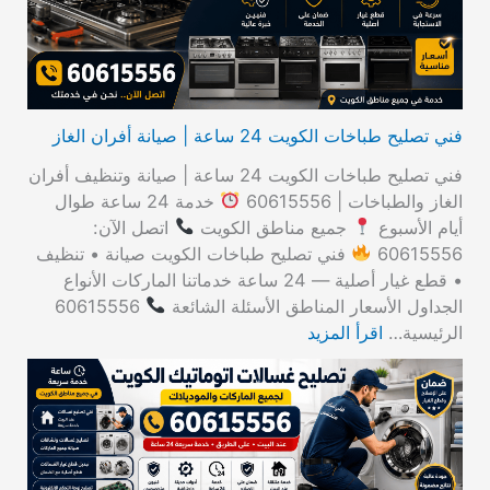
:
فني تصليح طباخات الكويت 24 ساعة | صيانة أفران الغاز
فني تصليح طباخات الكويت 24 ساعة | صيانة وتنظيف أفران
الغاز والطباخات | 60615556
خدمة 24 ساعة طوال
أيام الأسبوع
جميع مناطق الكويت
اتصل الآن:
60615556
فني تصليح طباخات الكويت صيانة • تنظيف
• قطع غيار أصلية — 24 ساعة خدماتنا الماركات الأنواع
الجداول الأسعار المناطق الأسئلة الشائعة
60615556
الرئيسية…
اقرأ المزيد