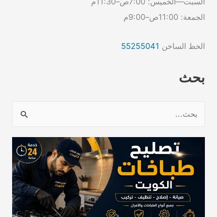
السبت—الخميس: 7:00ص–11:30م
الجمعة: 11:00ص–9:00م
الخط الساخن
55255041
بحث
ا
ل
ب
ح
ث
ع
ن