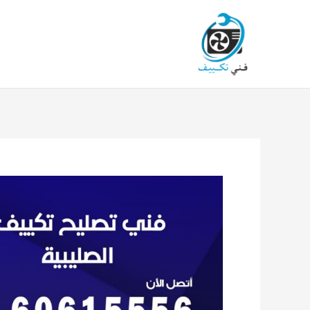
خطي
لى
لمحتوى