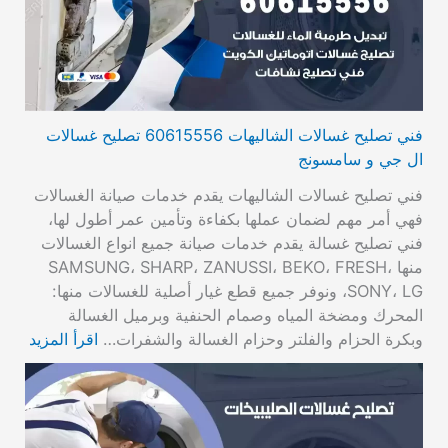
فني تصليح غسالات الشاليهات 60615556 تصليح غسالات
ال جي و سامسونج
فني تصليح غسالات الشاليهات يقدم خدمات صيانة الغسالات
فهي أمر مهم لضمان عملها بكفاءة وتأمين عمر أطول لها،
فني تصليح غسالة يقدم خدمات صيانة جميع انواع الغسالات
منها SAMSUNG، SHARP، ZANUSSI، BEKO، FRESH،
SONY، LG، ونوفر جميع قطع غيار أصلية للغسالات منها:
المحرك ومضخة المياه وصمام الحنفية وبرميل الغسالة
وبكرة الحزام والفلتر وحزام الغسالة والشفرات…
اقرأ المزيد