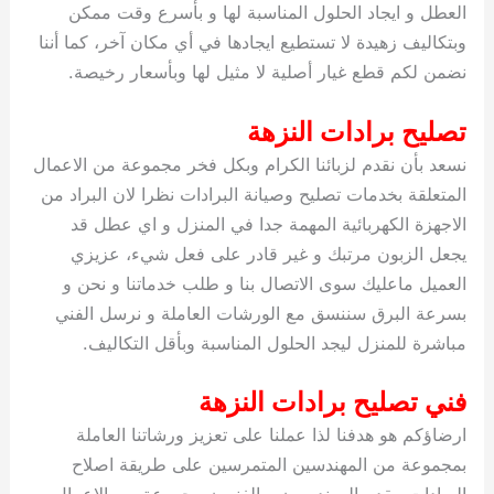
العطل و ايجاد الحلول المناسبة لها و بأسرع وقت ممكن
وبتكاليف زهيدة لا تستطيع ايجادها في أي مكان آخر، كما أننا
نضمن لكم قطع غيار أصلية لا مثيل لها وبأسعار رخيصة.
تصليح برادات النزهة
نسعد بأن نقدم لزبائنا الكرام وبكل فخر مجموعة من الاعمال
المتعلقة بخدمات تصليح وصيانة البرادات نظرا لان البراد من
الاجهزة الكهربائية المهمة جدا في المنزل و اي عطل قد
يجعل الزبون مرتبك و غير قادر على فعل شيء، عزيزي
العميل ماعليك سوى الاتصال بنا و طلب خدماتنا و نحن و
بسرعة البرق سننسق مع الورشات العاملة و نرسل الفني
مباشرة للمنزل ليجد الحلول المناسبة وبأقل التكاليف.
فني تصليح برادات النزهة
ارضاؤكم هو هدفنا لذا عملنا على تعزيز ورشاتنا العاملة
بمجموعة من المهندسين المتمرسين على طريقة اصلاح
البرادات، يقدم المهندسون و الفنيون مجموعة من الاعمال و