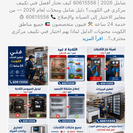
شامل 2026 | 60615556 كيف تختار أفضل فني تكييف
مركزي في الكويت؟ دليل شامل ومحدّث لعام 2026 — من
معايير الاختيار إلى الصيانة والإصلاح
60615556
خدمة 24 ساعة
فنيون متخصصون
جميع مناطق
الكويت محتويات الدليل لماذا يهم اختيار فني تكييف مركزي
محترف؟…
اقرأ المزيد