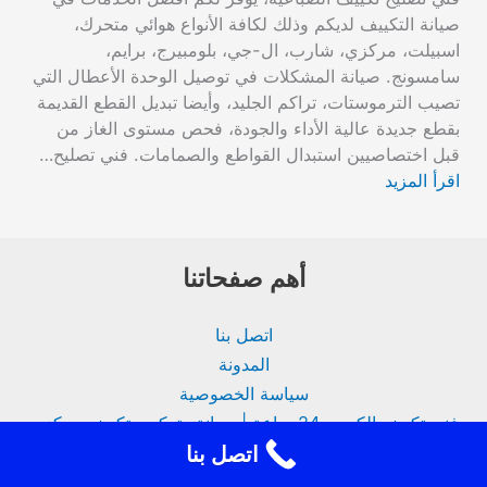
صيانة التكييف لديكم وذلك لكافة الأنواع هوائي متحرك،
اسبيلت، مركزي، شارب، ال-جي، بلومبيرج، برايم،
سامسونج. صيانة المشكلات في توصيل الوحدة الأعطال التي
تصيب الترموستات، تراكم الجليد، وأيضا تبديل القطع القديمة
بقطع جديدة عالية الأداء والجودة، فحص مستوى الغاز من
قبل اختصاصيين استبدال القواطع والصمامات. فني تصليح…
اقرأ المزيد
أهم صفحاتنا
اتصل بنا
المدونة
سياسة الخصوصية
فني تكييف الكويت 24 ساعة | صيانة وتركيب تكييف مركزي
اتصل بنا
من نحن