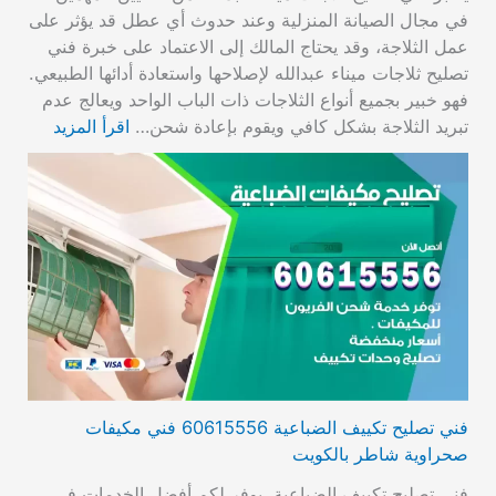
في مجال الصيانة المنزلية وعند حدوث أي عطل قد يؤثر على
عمل الثلاجة، وقد يحتاج المالك إلى الاعتماد على خبرة فني
تصليح ثلاجات ميناء عبدالله لإصلاحها واستعادة أدائها الطبيعي.
فهو خبير بجميع أنواع الثلاجات ذات الباب الواحد ويعالج عدم
تبريد الثلاجة بشكل كافي ويقوم بإعادة شحن…
اقرأ المزيد
فني تصليح تكييف الضباعية 60615556 فني مكيفات
صحراوية شاطر بالكويت
فني تصليح تكييف الضباعية، يوفر لكم أفضل الخدمات في