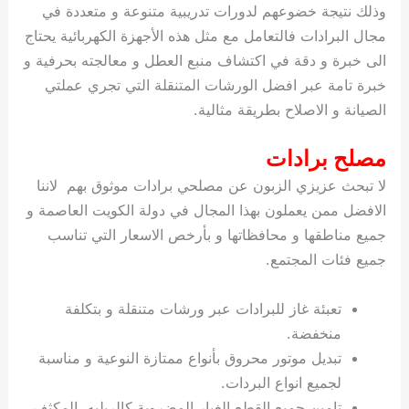
وذلك نتيجة خضوعهم لدورات تدريبية متنوعة و متعددة في
مجال البرادات فالتعامل مع مثل هذه الأجهزة الكهربائية يحتاج
الى خبرة و دقة في اكتشاف منبع العطل و معالجته بحرفية و
خبرة تامة عبر افضل الورشات المتنقلة التي تجري عملتي
الصيانة و الاصلاح بطريقة مثالية.
مصلح برادات
لا تبحث عزيزي الزبون عن مصلحي برادات موثوق بهم لاننا
الافضل ممن يعملون بهذا المجال في دولة الكويت العاصمة و
جميع مناطقها و محافظاتها و بأرخص الاسعار التي تناسب
جميع فئات المجتمع.
تعبئة غاز للبرادات عبر ورشات متنقلة و بتكلفة
منخفضة.
تبديل موتور محروق بأنواع ممتازة النوعية و مناسبة
لجميع انواع البردات.
تامين جميع القطع الغيار المضروبة كالريليه، المكثف،