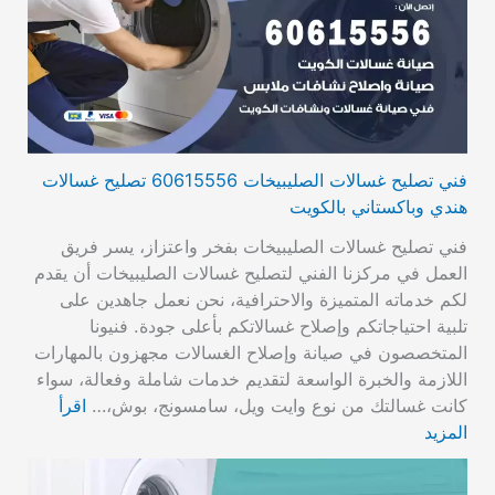
فني تصليح غسالات الصليبيخات 60615556 تصليح غسالات
هندي وباكستاني بالكويت
فني تصليح غسالات الصليبيخات بفخر واعتزاز، يسر فريق
العمل في مركزنا الفني لتصليح غسالات الصليبيخات أن يقدم
لكم خدماته المتميزة والاحترافية، نحن نعمل جاهدين على
تلبية احتياجاتكم وإصلاح غسالاتكم بأعلى جودة. فنيونا
المتخصصون في صيانة وإصلاح الغسالات مجهزون بالمهارات
اللازمة والخبرة الواسعة لتقديم خدمات شاملة وفعالة، سواء
كانت غسالتك من نوع وايت ويل، سامسونج، بوش،…
اقرأ
المزيد