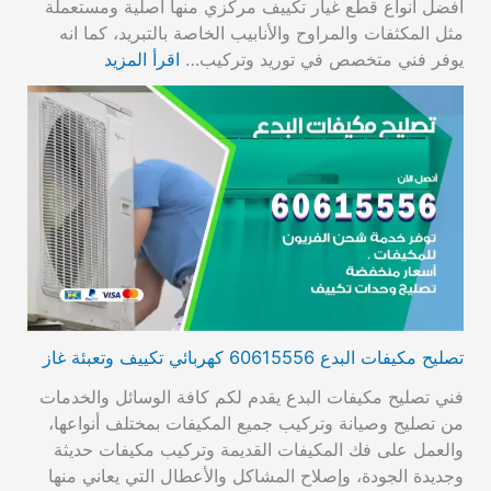
أفضل انواع قطع غيار تكييف مركزي منها اصلية ومستعملة
مثل المكثفات والمراوح والأنابيب الخاصة بالتبريد، كما انه
يوفر فني متخصص في توريد وتركيب…
اقرأ المزيد
تصليح مكيفات البدع 60615556 كهربائي تكييف وتعبئة غاز
فني تصليح مكيفات البدع يقدم لكم كافة الوسائل والخدمات
من تصليح وصيانة وتركيب جميع المكيفات بمختلف أنواعها،
والعمل على فك المكيفات القديمة وتركيب مكيفات حديثة
وجديدة الجودة، وإصلاح المشاكل والأعطال التي يعاني منها