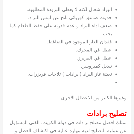
ي
ت
ت
ك
خ
البراد شغال لكنه لا يعطي البرودة المطلوبة.
ب
و
ي
حدوث صاعق كهربائي ناتج عن لمس البراد.
ا
ع
ص
ل
ا
ضعف اداء البراد و عدم قدرته على حفظ الطعام كما
ك
د
يجب.
و
ي
فقدان الغاز الموجود في الضاغط.
ي
ة
عطل في المحرك.
ت
عطل في الفريرز.
تبديل كمبروسر.
نعبئة غاز البراد ( برادات ) ثلاجات فريزرات.
وغيرها الكثير من الاعطال الاخرى.
تصليح برادات
نمتلك افضل مصلح برادات في دولة الكويت، الفني المسؤول
عن عملية التصليح لديه مهارة عالية في اكتشاف العطل و