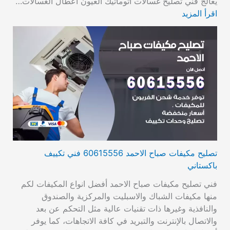
يعالج فني تصليح غسالات أتوماتيك العيون أعطال الغسالات…
اقرأ المزيد
تصليح مكيفات صباح الاحمد 60615556 فني تكييف
باكستاني
فني تصليح مكيفات صباح الاحمد أفضل انواع المكيفات لكم
منها مكيفات الشباك والاسبليت والمركزية والصندوق
والنافذية وغيرها ذات تقنيات عالية مثل التحكم عن بعد
والاتصال بالإنترنت والتبريد في كافة الاتجاهات، كما يوفر