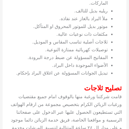
الماركات.
ريليه بديل للتالف.
ملأ البراد بالغاز عند نفاذه.
موتور بديل للموتور المحروق او المتآكل.
مكثفات ذات نوعيات عالية.
ثلاجات أصلية تناسب المقاس و الموديل.
توصيلات كهربائية ممتازة النوعية.
المفاتيح المسؤولة عن ضبط درجة البرودة.
الأضواء الموجودة داخل البراد.
تبديل الجوانات المسؤولة عن اغلاق البراد بإحكام.
تصليح ثلاجات
قامت شركتنا ورغبة منها بالوقوف امام جميع مقتضيات
ورغبات الزبائن الكرام بتخصيص مجموعة من ارقام الهواتف
التي تستطيعون الحصول عليها عبر الدخول على صفحاتنا
الرسمية و مواقعنا الخاصة، فريق خدمة الزبائن دائما موجود
و على مدار ال ٢٤ ساعة المتتالية لتنسيق الورشات وخدمة