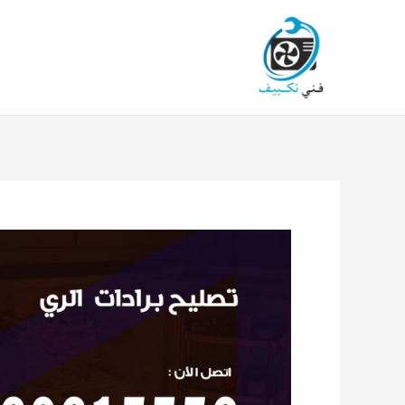
خطي
لى
لمحتوى