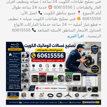
فني تصليح طباخات الكويت 24 ساعة | صيانة وتنظيف أفران
الغاز والطباخات | 60615556
خدمة 24 ساعة طوال
أيام الأسبوع
جميع مناطق الكويت
اتصل الآن:
60615556
فني تصليح طباخات الكويت صيانة • تنظيف
• قطع غيار أصلية — 24 ساعة خدماتنا الماركات الأنواع
الجداول الأسعار المناطق الأسئلة الشائعة
60615556
الرئيسية…
اقرأ المزيد