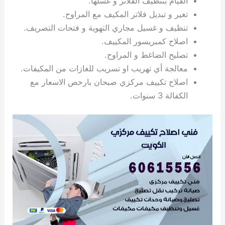
القيام بتنظيف الفلاتر و غسلها.
ي
ت
ت
ك
خ
تغير و تبديل فلاتر المكيف مع المراوح.
ب
و
ي
تنظيف و غسيل مجاري التهوية و فتحات التصريف.
ا
ع
ص
اصلاح كمبريسور المكييف.
ل
ا
ك
د
تصليح الضاغط و المراوح.
و
ي
معالجة أي تهريب او تسريب للغازات من المكيفات.
ي
ة
اصلاح تكييف مركزي صبحان بارحص الاسعار مع
ت
الكفالة 3 سنوات.