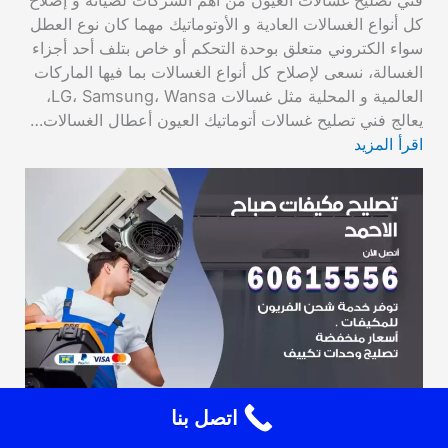
فني تصليح غسالات العيون من أهم الشركات لصيانة و إصلاح
كل أنواع الغسالات العادية و الأوتوماتيك مهما كان نوع العطل
سواء الكتروني متعلق بوحدة التحكم أو خاص بتلف أحد أجزاء
الغسالة، نسعى لإصلاح كل أنواع الغسالات بما فيها الماركات
العالمية و المحلية مثل غسالات LG، Samsung، Wansa،
يعالج فني تصليح غسالات أتوماتيك العيون أعطال الغسالات…
اقرأ المزيد
اتصل بنا
تصليح مكيفات صباح الاحمد 60615556 فني تكييف
باكستاني