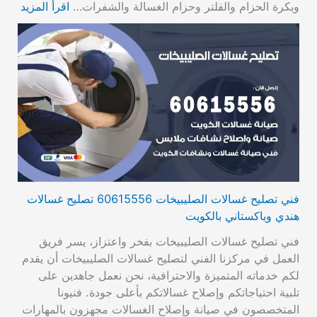
وبكرة الحزام والفلتر وحزام الغسالة والشفرات…
اقرأ المزيد
فني تصليح غسالات الصليبيخات 60615556 تصليح غسالات
هندي وباكستاني بالكويت
فني تصليح غسالات الصليبيخات بفخر واعتزاز، يسر فريق
العمل في مركزنا الفني لتصليح غسالات الصليبيخات أن يقدم
لكم خدماته المتميزة والاحترافية، نحن نعمل جاهدين على
تلبية احتياجاتكم وإصلاح غسالاتكم بأعلى جودة. فنيونا
المتخصصون في صيانة وإصلاح الغسالات مجهزون بالمهارات