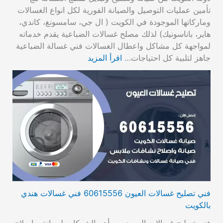
تأمين عمليات التوصيل والصيانة الفورية لكل انواع الغسالات
وماركاتها الموجودة في الكويت ( ال جي، سامسونغ، كاندي،
هاير، باناسونيك) لذلك مصلح غسالات الضباعية يقدم خدماته
لمواجهة كل مشاكل واعطال الغسالات فني غسالة الضباعية
جاهز لتلبية كل احتياجات…
اقرأ المزيد
فني تصليح غسالات العيون 60615556 فني غسالات هندي
بالكويت