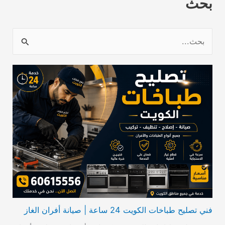
بحث
ا
ل
ب
ح
ث
ع
ن
:
فني تصليح طباخات الكويت 24 ساعة | صيانة أفران الغاز