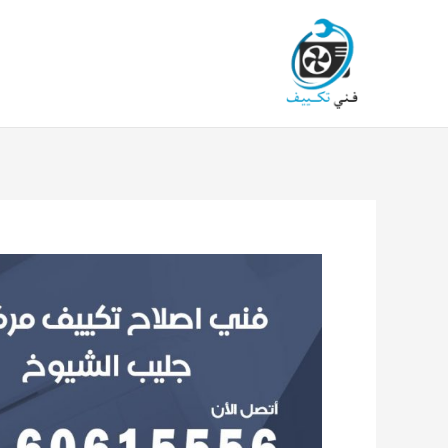
خطي
لى
لمحتوى