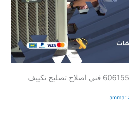
اصلاح تكييف جليب الشيوخ 60615556 فني اصلاح تصليح تكييف
ammar 