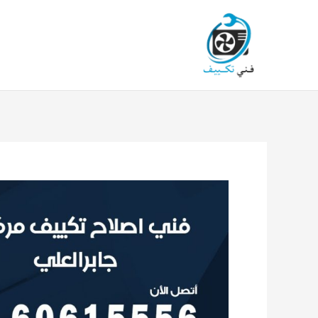
خطي
لى
لمحتوى