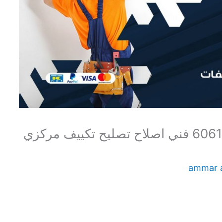
اصلاح تكييف جابر العلي 60615556 فني اصلاح تصليح تكييف مركزي
ammar 