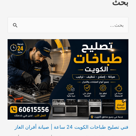
بحث
ا
ل
ب
ح
ث
ع
ن
:
فني تصليح طباخات الكويت 24 ساعة | صيانة أفران الغاز