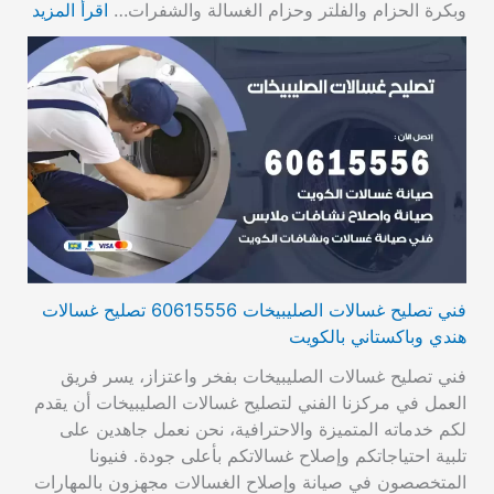
وبكرة الحزام والفلتر وحزام الغسالة والشفرات…
اقرأ المزيد
فني تصليح غسالات الصليبيخات 60615556 تصليح غسالات
هندي وباكستاني بالكويت
فني تصليح غسالات الصليبيخات بفخر واعتزاز، يسر فريق
العمل في مركزنا الفني لتصليح غسالات الصليبيخات أن يقدم
لكم خدماته المتميزة والاحترافية، نحن نعمل جاهدين على
تلبية احتياجاتكم وإصلاح غسالاتكم بأعلى جودة. فنيونا
المتخصصون في صيانة وإصلاح الغسالات مجهزون بالمهارات