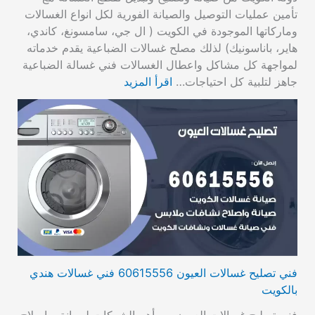
تأمين عمليات التوصيل والصيانة الفورية لكل انواع الغسالات
وماركاتها الموجودة في الكويت ( ال جي، سامسونغ، كاندي،
هاير، باناسونيك) لذلك مصلح غسالات الضباعية يقدم خدماته
لمواجهة كل مشاكل واعطال الغسالات فني غسالة الضباعية
جاهز لتلبية كل احتياجات…
اقرأ المزيد
فني تصليح غسالات العيون 60615556 فني غسالات هندي
بالكويت