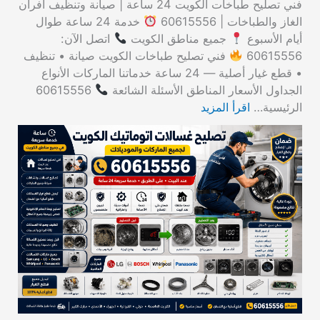
فني تصليح طباخات الكويت 24 ساعة | صيانة وتنظيف أفران
الغاز والطباخات | 60615556
خدمة 24 ساعة طوال
أيام الأسبوع
جميع مناطق الكويت
اتصل الآن:
60615556
فني تصليح طباخات الكويت صيانة • تنظيف
• قطع غيار أصلية — 24 ساعة خدماتنا الماركات الأنواع
الجداول الأسعار المناطق الأسئلة الشائعة
60615556
الرئيسية…
اقرأ المزيد