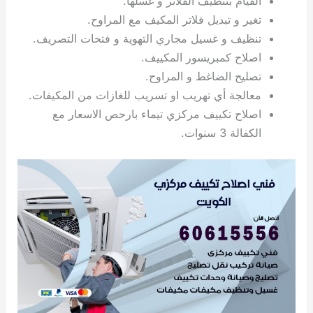
القيام بتنظيف الفلاتر و غسلها.
ي
ت
ت
ك
خ
تغير و تبديل فلاتر المكيف مع المراوح.
ب
و
ي
تنظيف و غسيل مجاري التهوية و فتحات التصريف.
ا
ع
ص
اصلاح كمبريسور المكييف.
ل
ا
ك
د
تصليح الضاغط و المراوح.
و
ي
معالجة أي تهريب او تسريب للغازات من المكيفات.
ي
ة
اصلاح تكييف مركزي تيماء بارحص الاسعار مع
ت
الكفالة 3 سنوات.