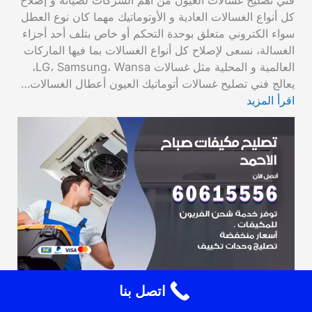
فني تصليح غسالات العيون من أهم الشركات لصيانة و إصلاح
كل أنواع الغسالات العادية و الأوتوماتيك مهما كان نوع العطل
سواء الكتروني متعلق بوحدة التحكم أو خاص بتلف أحد أجزاء
الغسالة، نسعى لإصلاح كل أنواع الغسالات بما فيها الماركات
العالمية و المحلية مثل غسالات LG، Samsung، Wansa،
يعالج فني تصليح غسالات أتوماتيك العيون أعطال الغسالات…
اقرأ المزيد
اتصل بنا
تصليح مكيفات صباح الاحمد 60615556 فني تكييف
باكستاني