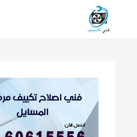
خطي
لى
لمحتوى