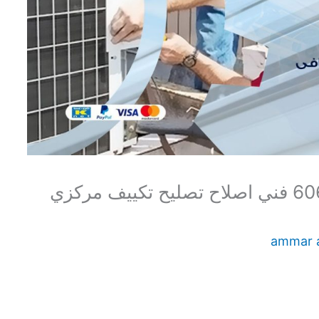
اصلاح تكييف المسايل 60615556 فني اصلاح تصليح تكييف مركزي
ammar 