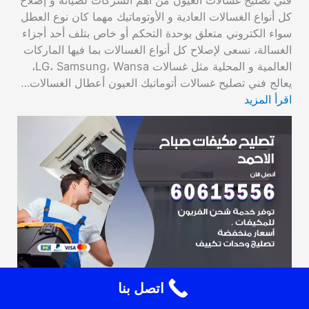
فني تصليح غسالات العيون من أهم الشركات لصيانة و إصلاح
كل أنواع الغسالات العادية و الأوتوماتيك مهما كان نوع العطل
سواء الكتروني متعلق بوحدة التحكم أو خاص بتلف أحد أجزاء
الغسالة، نسعى لإصلاح كل أنواع الغسالات بما فيها الماركات
العالمية و المحلية مثل غسالات LG، Samsung، Wansa،
يعالج فني تصليح غسالات أتوماتيك العيون أعطال الغسالات…
اقرأ المزيد
اتصل بنا
تصليح مكيفات صباح الاحمد 60615556 فني تكييف
باكستاني