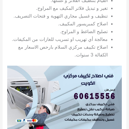
القيام بتنظيف الفلاتر و غسلها.
ي
ت
ت
ك
خ
تغير و تبديل فلاتر المكيف مع المراوح.
ب
و
ي
تنظيف و غسيل مجاري التهوية و فتحات التصريف.
ا
ع
ص
اصلاح كمبريسور المكييف.
ل
ا
ك
د
تصليح الضاغط و المراوح.
و
ي
معالجة أي تهريب او تسريب للغازات من المكيفات.
ي
ة
اصلاح تكييف مركزي السلام بارحص الاسعار مع
ت
الكفالة 3 سنوات.