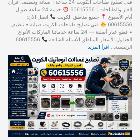
فني تصليح طباخات الكويت 24 ساعة | صيانة وتنظيف أفران
الغاز والطباخات | 60615556
خدمة 24 ساعة طوال
أيام الأسبوع
جميع مناطق الكويت
اتصل الآن:
60615556
فني تصليح طباخات الكويت صيانة • تنظيف
• قطع غيار أصلية — 24 ساعة خدماتنا الماركات الأنواع
الجداول الأسعار المناطق الأسئلة الشائعة
60615556
الرئيسية…
اقرأ المزيد