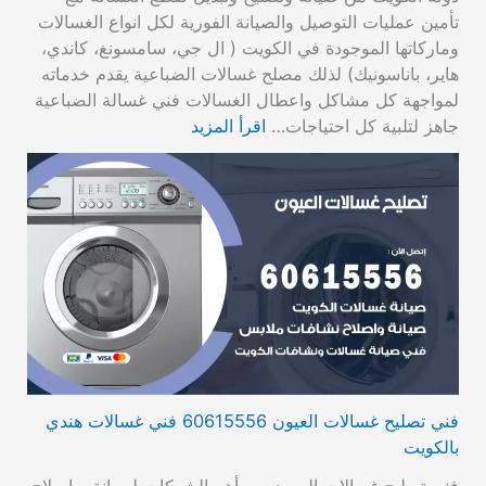
تأمين عمليات التوصيل والصيانة الفورية لكل انواع الغسالات
وماركاتها الموجودة في الكويت ( ال جي، سامسونغ، كاندي،
هاير، باناسونيك) لذلك مصلح غسالات الضباعية يقدم خدماته
لمواجهة كل مشاكل واعطال الغسالات فني غسالة الضباعية
جاهز لتلبية كل احتياجات…
اقرأ المزيد
فني تصليح غسالات العيون 60615556 فني غسالات هندي
بالكويت