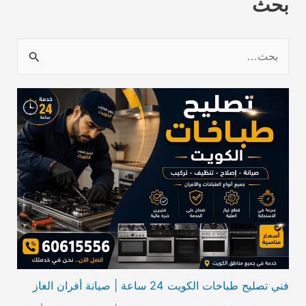
بحث
ا
ل
ب
ح
ث
ع
ن
:
فني تصليح طباخات الكويت 24 ساعة | صيانة أفران الغاز