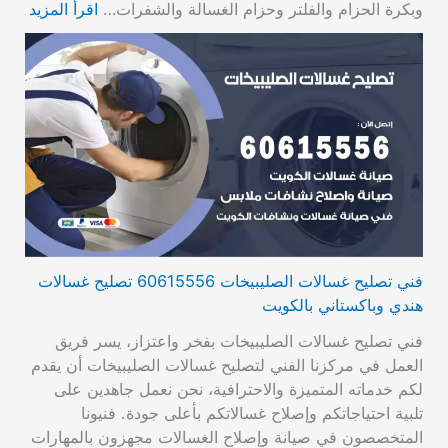
وبكرة الحزام والفلتر وحزام الغسالة والشفرات…
اقرأ المزيد
فني تصليح غسالات الصليبيخات 60615556 تصليح غسالات
هندي وباكستاني بالكويت
فني تصليح غسالات الصليبيخات بفخر واعتزاز، يسر فريق
العمل في مركزنا الفني لتصليح غسالات الصليبيخات أن يقدم
لكم خدماته المتميزة والاحترافية، نحن نعمل جاهدين على
تلبية احتياجاتكم وإصلاح غسالاتكم بأعلى جودة. فنيونا
المتخصصون في صيانة وإصلاح الغسالات مجهزون بالمهارات