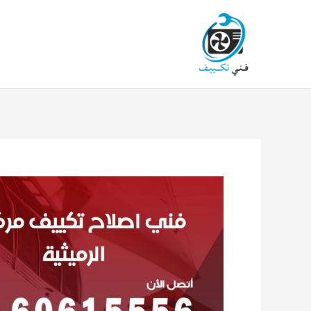
خطي
لى
لمحتوى