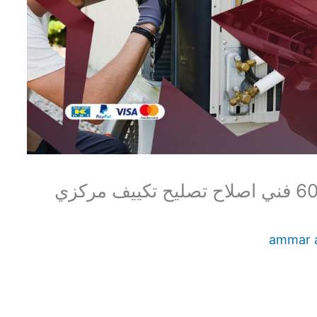
اصلاح تكييف الرميثية 60615556 فني اصلاح تصليح تكييف مركزي
ammar 