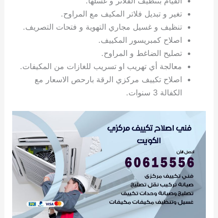
القيام بتنظيف الفلاتر و غسلها.
ي
ت
ت
ك
خ
تغير و تبديل فلاتر المكيف مع المراوح.
ب
و
ي
تنظيف و غسيل مجاري التهوية و فتحات التصريف.
ا
ع
ص
اصلاح كمبريسور المكييف.
ل
ا
ك
د
تصليح الضاغط و المراوح.
و
ي
معالجة أي تهريب او تسريب للغازات من المكيفات.
ي
ة
اصلاح تكييف مركزي الرقة بارحص الاسعار مع
ت
الكفالة 3 سنوات.