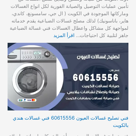
تأمين عمليات التوصيل والصيانة الفورية لكل انواع الغسالات
وماركاتها الموجودة في الكويت ( ال جي، سامسونغ، كاندي،
هاير، باناسونيك) لذلك مصلح غسالات الضباعية يقدم خدماته
لمواجهة كل مشاكل واعطال الغسالات فني غسالة الضباعية
جاهز لتلبية كل احتياجات…
اقرأ المزيد
فني تصليح غسالات العيون 60615556 فني غسالات هندي
بالكويت