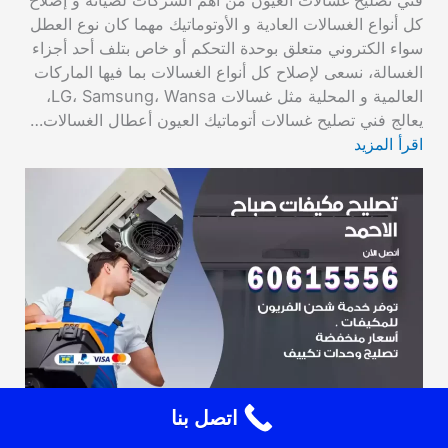
فني تصليح غسالات العيون من أهم الشركات لصيانة و إصلاح
كل أنواع الغسالات العادية و الأوتوماتيك مهما كان نوع العطل
سواء الكتروني متعلق بوحدة التحكم أو خاص بتلف أحد أجزاء
الغسالة، نسعى لإصلاح كل أنواع الغسالات بما فيها الماركات
العالمية و المحلية مثل غسالات LG، Samsung، Wansa،
يعالج فني تصليح غسالات أتوماتيك العيون أعطال الغسالات…
اقرأ المزيد
اتصل بنا
تصليح مكيفات صباح الاحمد 60615556 فني تكييف
باكستاني