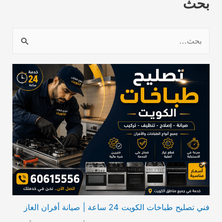
بحث
ا
ل
ب
ح
ث
ع
ن
:
فني تصليح طباخات الكويت 24 ساعة | صيانة أفران الغاز