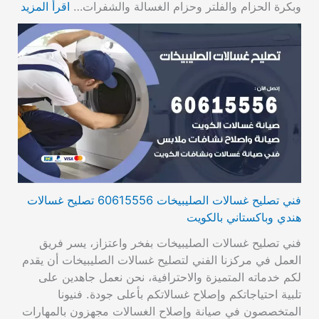
وبكرة الحزام والفلتر وحزام الغسالة والشفرات…
اقرأ المزيد
فني تصليح غسالات الصليبيخات 60615556 تصليح غسالات
هندي وباكستاني بالكويت
فني تصليح غسالات الصليبيخات بفخر واعتزاز، يسر فريق
العمل في مركزنا الفني لتصليح غسالات الصليبيخات أن يقدم
لكم خدماته المتميزة والاحترافية، نحن نعمل جاهدين على
تلبية احتياجاتكم وإصلاح غسالاتكم بأعلى جودة. فنيونا
المتخصصون في صيانة وإصلاح الغسالات مجهزون بالمهارات