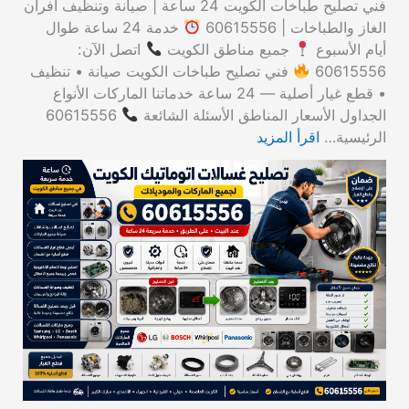
فني تصليح طباخات الكويت 24 ساعة | صيانة وتنظيف أفران
الغاز والطباخات | 60615556
خدمة 24 ساعة طوال
أيام الأسبوع
جميع مناطق الكويت
اتصل الآن:
60615556
فني تصليح طباخات الكويت صيانة • تنظيف
• قطع غيار أصلية — 24 ساعة خدماتنا الماركات الأنواع
الجداول الأسعار المناطق الأسئلة الشائعة
60615556
الرئيسية…
اقرأ المزيد