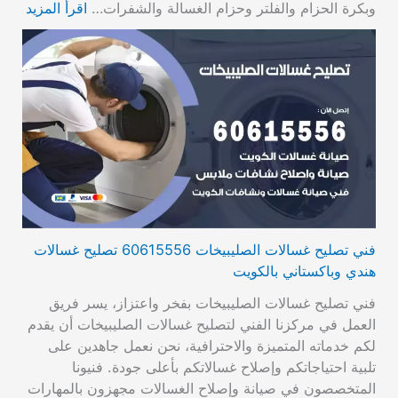
وبكرة الحزام والفلتر وحزام الغسالة والشفرات…
اقرأ المزيد
فني تصليح غسالات الصليبيخات 60615556 تصليح غسالات
هندي وباكستاني بالكويت
فني تصليح غسالات الصليبيخات بفخر واعتزاز، يسر فريق
العمل في مركزنا الفني لتصليح غسالات الصليبيخات أن يقدم
لكم خدماته المتميزة والاحترافية، نحن نعمل جاهدين على
تلبية احتياجاتكم وإصلاح غسالاتكم بأعلى جودة. فنيونا
المتخصصون في صيانة وإصلاح الغسالات مجهزون بالمهارات