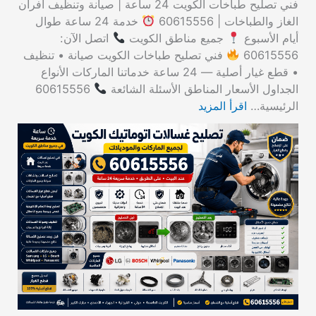
فني تصليح طباخات الكويت 24 ساعة | صيانة وتنظيف أفران
الغاز والطباخات | 60615556
خدمة 24 ساعة طوال
أيام الأسبوع
جميع مناطق الكويت
اتصل الآن:
60615556
فني تصليح طباخات الكويت صيانة • تنظيف
• قطع غيار أصلية — 24 ساعة خدماتنا الماركات الأنواع
الجداول الأسعار المناطق الأسئلة الشائعة
60615556
الرئيسية…
اقرأ المزيد