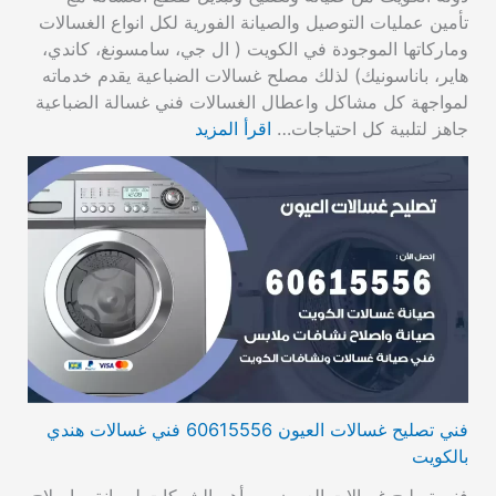
تأمين عمليات التوصيل والصيانة الفورية لكل انواع الغسالات
وماركاتها الموجودة في الكويت ( ال جي، سامسونغ، كاندي،
هاير، باناسونيك) لذلك مصلح غسالات الضباعية يقدم خدماته
لمواجهة كل مشاكل واعطال الغسالات فني غسالة الضباعية
جاهز لتلبية كل احتياجات…
اقرأ المزيد
فني تصليح غسالات العيون 60615556 فني غسالات هندي
بالكويت