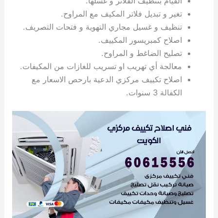
القيام بتنظيف الفلاتر و غسلها.
ي
ت
ت
ك
خ
تغير و تبديل فلاتر المكيف مع المراوح.
ب
و
ي
تنظيف و غسيل مجاري التهوية و فتحات التصريف.
ا
ع
ص
اصلاح كمبريسور المكييف.
ل
ا
ك
د
تصليح الضاغط و المراوح.
و
ي
معالجة أي تهريب او تسريب للغازات من المكيفات.
ي
ة
اصلاح تكييف مركزي الدعية بارحص الاسعار مع
ت
الكفالة 3 سنوات.