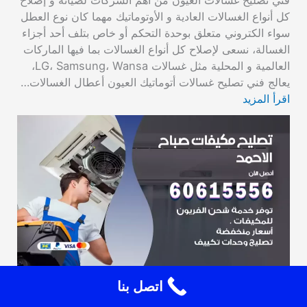
فني تصليح غسالات العيون من أهم الشركات لصيانة و إصلاح
كل أنواع الغسالات العادية و الأوتوماتيك مهما كان نوع العطل
سواء الكتروني متعلق بوحدة التحكم أو خاص بتلف أحد أجزاء
الغسالة، نسعى لإصلاح كل أنواع الغسالات بما فيها الماركات
العالمية و المحلية مثل غسالات LG، Samsung، Wansa،
يعالج فني تصليح غسالات أتوماتيك العيون أعطال الغسالات…
اقرأ المزيد
اتصل بنا
تصليح مكيفات صباح الاحمد 60615556 فني تكييف
باكستاني