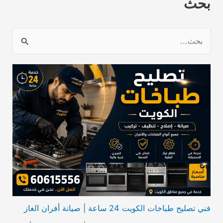
بحث
ا
ل
ب
ح
ث
ع
ن
:
فني تصليح طباخات الكويت 24 ساعة | صيانة أفران الغاز