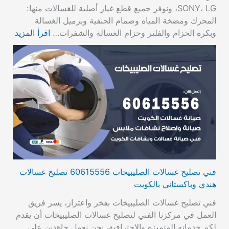
SONY، LG، ونوفر جميع قطع غيار أصلية للغسالات منها:
المحرك ومضخة المياه وصمام الحنفية وبرميل الغسالة
وبكرة الحزام والفلتر وحزام الغسالة والشفرات…
اقرأ المزيد
فني تصليح غسالات الصليبيخات 60615556 تصليح غسالات
هندي وباكستاني بالكويت
فني تصليح غسالات الصليبيخات بفخر واعتزاز، يسر فريق
العمل في مركزنا الفني لتصليح غسالات الصليبيخات أن يقدم
لكم خدماته المتميزة والاحترافية، نحن نعمل جاهدين على