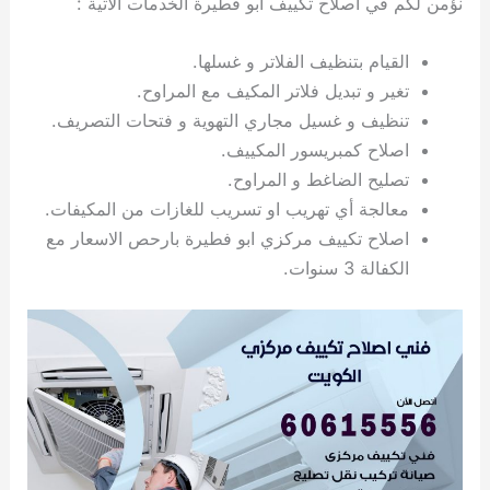
نؤمن لكم في اصلاح تكييف ابو فطيرة الخدمات الآتية :
ي
ت
ت
ك
خ
ب
و
ي
القيام بتنظيف الفلاتر و غسلها.
ا
ع
ص
تغير و تبديل فلاتر المكيف مع المراوح.
ل
ا
ك
د
تنظيف و غسيل مجاري التهوية و فتحات التصريف.
و
ي
اصلاح كمبريسور المكييف.
ي
ة
تصليح الضاغط و المراوح.
ت
معالجة أي تهريب او تسريب للغازات من المكيفات.
اصلاح تكييف مركزي ابو فطيرة بارحص الاسعار مع
الكفالة 3 سنوات.