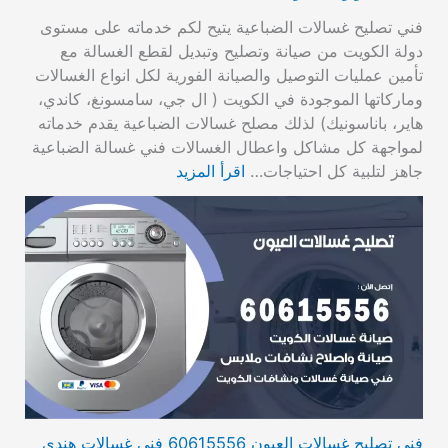
فني تصليح غسالات الضباعية يتيح لكم خدماته على مستوى
دولة الكويت من صيانة وتصليح وتبديل لقطع الغسالة مع
تأمين عمليات التوصيل والصيانة الفورية لكل انواع الغسالات
وماركاتها الموجودة في الكويت ( ال جي، سامسونغ، كاندي،
هاير، باناسونيك) لذلك مصلح غسالات الضباعية يقدم خدماته
لمواجهة كل مشاكل واعطال الغسالات فني غسالة الضباعية
جاهز لتلبية كل احتياجات…
اقرأ المزيد
فني تصليح غسالات العيون 60615556 فني غسالات هندي