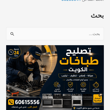
بحث
ا
ل
ب
ح
ث
ع
ن
: