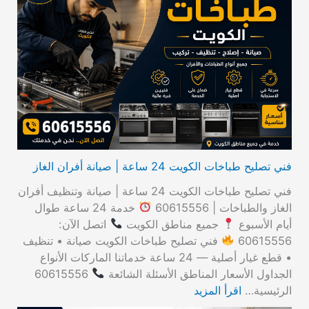
ح
ث
ع
ن
:
فني تصليح طباخات الكويت 24 ساعة | صيانة أفران الغاز
فني تصليح طباخات الكويت 24 ساعة | صيانة وتنظيف أفران
الغاز والطباخات | 60615556
خدمة 24 ساعة طوال
أيام الأسبوع
جميع مناطق الكويت
اتصل الآن:
60615556
فني تصليح طباخات الكويت صيانة • تنظيف
• قطع غيار أصلية — 24 ساعة خدماتنا الماركات الأنواع
الجداول الأسعار المناطق الأسئلة الشائعة
60615556
الرئيسية…
اقرأ المزيد