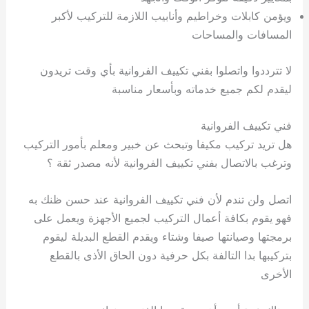
ي
ت
ت
ك
خ
ويؤمن كابلات وخراطيم وأنابيب اللازمة للتركيب لأكبر
ب
و
ي
المسافات والمساحات
ا
ع
ص
ل
ا
لا تترددوا واتصلوا بفني تكييف الفروانية بأي وقت تريدون
ك
د
ليقدم لكم جميع خدماته وبأسعار مناسبة
و
ي
ي
ة
ت
فني تكييف الفروانية
هل تريد تركيب مكيفا وتبحث عن خبير ومعلم بأمور التركيب
وترغب بالاتصال بفني تكييف الفروانية لأنه مصدر ثقة ؟
اتصل ولن تندم لأن فني تكييف الفروانية عند حسن ظنك به
فهو يقوم بكافة أعمال التركيب لجميع الأجهزة ويعمل على
برمجتها وصيانتها صيفا وشتاء ويقدم القطع البديلة ليقوم
بتركيبها بدا التالفة بكل حرفية دون الحاق الأذى بالقطع
الأخرى