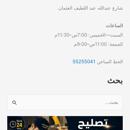
شارع عبدالله عبد اللطيف العثمان
الساعات
السبت—الخميس: 7:00ص–11:30م
الجمعة: 11:00ص–9:00م
الخط الساخن
55255041
بحث
ا
ل
ب