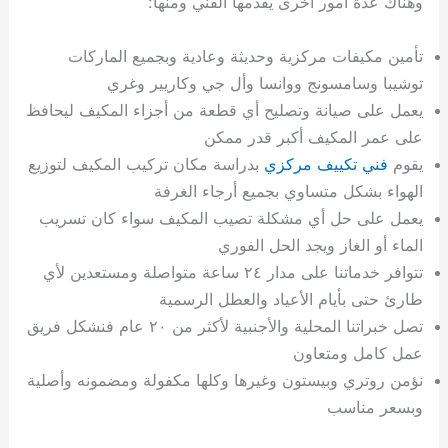
وهناك عدة أمور أخرى يقدمها الفني ومنها:
تأمين مكيفات مركزية وحديثة وعادية وبجميع الماركات
توشيبا وسامسونج ووانسا وأل جي وكاريير وغري
يعمل على صيانة وتصليح أي قطعة من أجزاء المكيف ليحافظ
على عمر المكيف أكبر قدر ممكن
يقوم
فني تكييف مركزي
بدراسة مكان تركيب المكيف لتوزيع
الهواء بشكل متساوي بجميع أرجاء الغرفة
يعمل على حل أي مشكلة تصيب المكيف سواء كان تسريب
الماء أو الغاز ويجد الحل الفوري
تتوافر خدماتنا على مدار ٢٤ ساعة متواصلة ومستعدين لأي
طارئ حتى بأيام الأعياد والعطل الرسمية
تصل خبراتنا المحلية والأجنبية لأكثر من ٢٠ عام فنشكل فريق
عمل كامل ومتعاون
نؤمن روتري وبيستون وغيرها وكلها مكفولة ومضمونه وأصلية
وبسعر مناسب