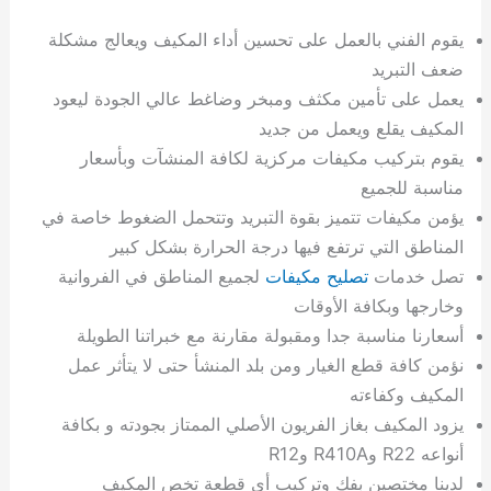
يقوم الفني بالعمل على تحسين أداء المكيف ويعالج مشكلة
ضعف التبريد
يعمل على تأمين مكثف ومبخر وضاغط عالي الجودة ليعود
المكيف يقلع ويعمل من جديد
يقوم بتركيب مكيفات مركزية لكافة المنشآت وبأسعار
مناسبة للجميع
يؤمن مكيفات تتميز بقوة التبريد وتتحمل الضغوط خاصة في
المناطق التي ترتفع فيها درجة الحرارة بشكل كبير
تصل خدمات
تصليح مكيفات
لجميع المناطق في الفروانية
وخارجها وبكافة الأوقات
أسعارنا مناسبة جدا ومقبولة مقارنة مع خبراتنا الطويلة
نؤمن كافة قطع الغيار ومن بلد المنشأ حتى لا يتأثر عمل
المكيف وكفاءته
يزود المكيف بغاز الفريون الأصلي الممتاز بجودته و بكافة
أنواعه R22 وR410A وR12
لدينا مختصين بفك وتركيب أي قطعة تخص المكيف