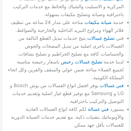
المركزية و الاسبليت والشباك والحائط مع خدمات التركيب
باحترافية وصيانة وتصليح مكيفات بسهولة.
خدمة
صيانة مكيفات
متاحة على مدار 24 ساعة من تنظيف
فلاتر الهواء ومراوح التبريد الداخلية والخارجية والضواغط.
فني
تصليح غسالات
يتيح خدمات تبديل القطع التالفة من
الغسالات باخرى اصلية من تبديل المضخات والحوض
والحساسات كافة مع تصليح الخراطيم و تصليح نشافات.
لدينا خدمة
تصليح غسالات رخيص
باسعار رخيصة مناسبة
لجميع العملاء متاحة ضمن حولي والمنقف والقرين وكل انحاء
المملكة الكويتية.
فني غسالات
يوفر افضل انواع الغسالات من بوش Bosch و
LG و Samsung مع توفير قطع غيار اصلية وتقديم خدمات
التوصيل والتركيب باحترافية.
يستورد
فني غسالة
لكم كافة انواع الغسالات العادية
والأوتوماتيك بتقنيات ذكية، مع تقديم خدمات الصيانة الدورية
للغسالات بأقل جهد ممكن