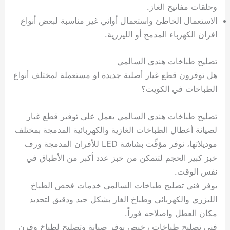
وحلقات مفاتيح الغاز.
الاستعمال الخاطئ واستعمال أواني غير مناسبة لبعض أنواع
افران الكهرباء المدمج أو الليزرية.
تصليح طباخات هندي السالمي
هل توفرون قطع غيار أصلية جديدة او مستعملة لمختلف أنواع
الطباخات في الكويت؟
تصليح طباخات هندي السالمي يعمل على توفير قطع غيار
لصيانة أعطال الطباخات الغازية والكهربائية المدمجة بمختلف
موديلاتها، نوفر مؤقِّت بشاشة LED للأفران المدمجة ورف
خبز كبير الحجم لتتمكن من خبز عدد أكبر من الأطباق في
نفس الوقت.
يوفر فني تصليح طباخات السالمي خدمات فحص الطباخ
الليزري والكهربائي وطباخ الغاز بشكل جيد ودقيق لتحديد
مكان العطل واصلاحه فوراً.
فني تصليح طباخات رخيص يوفر صيانة وتصليح لطباخ وفرن