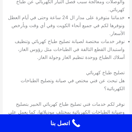
والوصلات ومعالجة سبب فصل التيار الكهربائي عن طباخ
كهربائي.
خدماتنا متوفرة على مدار ال 24 ساعة وحتى في أيام العطل
ونوفرها لكم في جميع أنحاء الكويت وفي أي وقت وبأرخص
الأسعار.
نوفر خدمات مختصة لصيانة تصليح طباخ كهربائي وتنظيف
واستبدال القطع التالفة في الطباخات مثل رؤوس الغاز،
أسلاك الطباخ ووحدة تنظيم الغاز وجولة الغاز.
تصليح طباخ كهربائي
هل تبحث عن فني مختص في صيانة وتصليح الطباخات
الكهربائية؟
نوفر لكم خدمات فني تصليح طباخ كهربائي الخبير بتصليح
وصيانة الطباخات الكهربائية بمختلف موديلاتها، كما يعمل على
صيانة طباخات الغاز والشوايات والسخانات الليزرية
اتصل بنا
والميكروويف أيضاً.