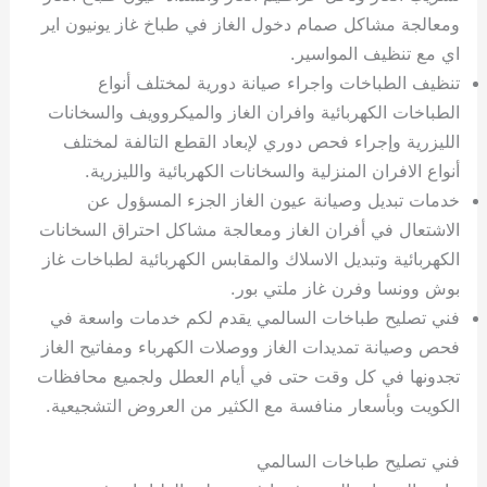
ي
ت
ت
ك
خ
ومعالجة مشاكل صمام دخول الغاز في طباخ غاز يونيون اير
ب
و
ي
اي مع تنظيف المواسير.
ا
ع
ص
تنظيف الطباخات واجراء صيانة دورية لمختلف أنواع
ل
ا
الطباخات الكهربائية وافران الغاز والميكروويف والسخانات
ك
د
الليزرية وإجراء فحص دوري لإبعاد القطع التالفة لمختلف
و
ي
ي
ة
أنواع الافران المنزلية والسخانات الكهربائية والليزرية.
ت
خدمات تبديل وصيانة عيون الغاز الجزء المسؤول عن
الاشتعال في أفران الغاز ومعالجة مشاكل احتراق السخانات
الكهربائية وتبديل الاسلاك والمقابس الكهربائية لطباخات غاز
بوش وونسا وفرن غاز ملتي بور.
فني تصليح طباخات السالمي يقدم لكم خدمات واسعة في
فحص وصيانة تمديدات الغاز ووصلات الكهرباء ومفاتيح الغاز
تجدونها في كل وقت حتى في أيام العطل ولجميع محافظات
الكويت وبأسعار منافسة مع الكثير من العروض التشجيعية.
فني تصليح طباخات السالمي