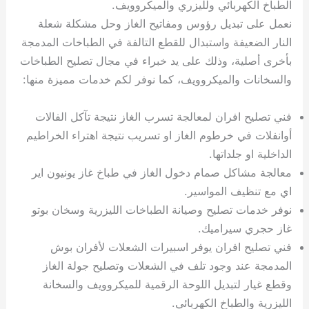
الطباخ الكهربائي ولليزري والميكروويف.
نعمل على تبديل رؤوس ومفاتيح الغاز وحل مشكلة شعلة
النار الضعيفة واستبدال للقطع التالفة في الطباخات المدمجة
بأخرى أصلية، وذلك على يد خبراء في مجال تصليح الطباخات
والسخانات والميكروويف، كما نوفر لكم خدمات مميزة منها:
فني تصليح افران لمعالجة تسرب الغاز نتيجة تآكل الفالات
أوانفلات في خرطوم الغاز او تسريب نتيجة اهتراء الخراطيم
الداخلية او جلداتها.
معالجة مشاكل صمام دخول الغاز في طباخ غاز يونيون اير
اي مع تنظيف المواسير.
نوفر خدمات تصليح وصيانة الطباخات الليزرية وسخان بوتو
غاز حجري سيراميك.
فني تصليح افران يوفر اسبيرات الشعلات لأفران بوش
المدمجة عند وجود تلف في الشعلات وتصليح جولة الغاز
وقطع غيار لتبديل اللوحة الرقمية للميكروويف والسخانة
الليزرية والطباخ الكهربائي.