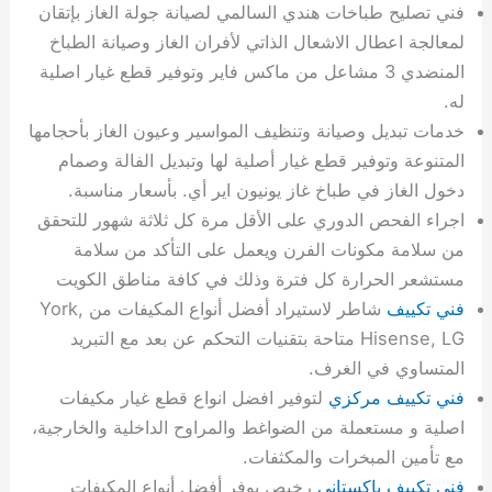
فني تصليح طباخات هندي السالمي لصيانة جولة الغاز بإتقان
لمعالجة اعطال الاشعال الذاتي لأفران الغاز وصيانة الطباخ
المنضدي 3 مشاعل من ماكس فاير وتوفير قطع غيار اصلية
له.
خدمات تبديل وصيانة وتنظيف المواسير وعيون الغاز بأحجامها
المتنوعة وتوفير قطع غيار أصلية لها وتبديل الفالة وصمام
دخول الغاز في طباخ غاز يونيون اير أي. بأسعار مناسبة.
اجراء الفحص الدوري على الأقل مرة كل ثلاثة شهور للتحقق
من سلامة مكونات الفرن ويعمل على التأكد من سلامة
مستشعر الحرارة كل فترة وذلك في كافة مناطق الكويت
فني تكييف
شاطر لاستيراد أفضل أنواع المكيفات من York,
Hisense, LG متاحة بتقنيات التحكم عن بعد مع التبريد
المتساوي في الغرف.
فني تكييف مركزي
لتوفير افضل انواع قطع غيار مكيفات
اصلية و مستعملة من الضواغط والمراوح الداخلية والخارجية،
مع تأمين المبخرات والمكثفات.
فني تكييف باكستاني
رخيص يوفر أفضل أنواع المكيفات