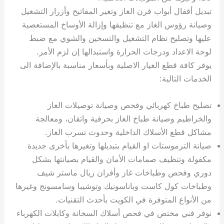
تبديل أقفال أبواب فرن الغاز وتغير المفاتيح وأزرار التشغيل
وصيانة رؤوس الغاز مع تنظيفها وإزالة الأوساخ المستعصية
عليها وتصليح نظام التشغيل والتسخين والشوي مع ضبط
لوحة الاعداد ودرجات الحرارة واستبدالها إن لزم الأمر.
يوفر كافة قطع الغيار الاصلية وبأسعار مناسبة بالإضافة الى
الخدمات التالية:
تصليح طباخ كهربائي وفحص وصيانة توصيلات الغاز
والخراطيم وصيانة طباخ الغاز بحرفية واتقان، ومعالجة
مشاكل قطع الأسلاك الداخلية وحدوث تسرب الغاز.
صيانة الترموستات او القيام بتبديلها وتغيرها بأخرى جديدة
مكفولة وتنظيف صمامات الأمان والقيام بصيانتها بشكل
دوري وفحص وطباخات غاز وأفران ريال ماستر شيف
وطباخات كول كاست وباناسونيك وتوشيبا وسامسونج وغيرها
من الأنواع المتوفرة في الكويت بأحدث التقنيات.
نوفر فني مختص في فحص أسلاك السخانة وكابلات الكهرباء