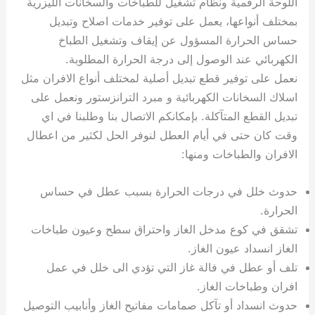
اللوحة الرقمية ونظام تشغيل للطباخات والسخانات الليزرية
بمختلف أنواعها، يعمل على توفير خدمات اصلاح وتبديل
حساس الحرارة المسؤول عن إيقاف وتشغيل الطباخ
الكهربائي عند الوصول إلى درجة الحرارة المطلوبة.
نعمل على توفير قطع تبديل أصلية لمختلف أنواع الافران مثل
اسلاك السخانات الكهربائية و مبرد الترانزستور ونعمل على
تبديل القطع المتآكلة. بإمكانكم الاتصال بنا وطلبنا في اي
وقت كان حتى في أيام العطل لنوفر الحل لكثير من اعطال
الافران والطباخات ومنها:
حدوث خلل في درجات الحرارة بسبب عطل في حساس
الحرارة.
تشقق في كوع مدخل الغاز واحتراق سطح وعيون طباخات
الغاز انسداد عيون الغاز.
تلف أو عطل في فالة غاز التي تؤدي الى خلل في عمل
افران وطباخات الغاز.
حدوث انسداد أو تآكل صمامات مفاتيح الغاز وأنابيب التوصيل