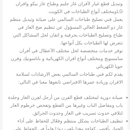
وتبديل قطع غيار لأفران غاز جليم وطباخ غاز بيكو وافران
LGومختلف أنواع الطباخات في الكويت.
يعمل فني تصليح طباخات السالمي على صيانة وتبديل منظم
غاز ذو الضغط العالي المسؤول عن تنظيم ضخ الغاز في
طباخ وتصليح الطباخات بحرفية و اتقان لحل المشاكل التي
تتعرض لها الطباخات بكل أنواعها.
نوفر خدمات متخصصة لحل مختلف الأعطال في أفران
سامسونج ومختلف أنواع افران الكهربائية و باناسونيك وفرن
جويا الكهربائي
يقدم لكم فني طباخات السالمي بعض الارشادات لسلامة
الافران وزيادة عمرها الافتراضي تابعوها معنا في التالي:
صيانة دورية لمختلف قطع الفرن من أرجل لفرن الغاز وجلدة
باب ومفاصل الباب وغيرها من القطع وتفحص خرطوم الغار
لتلافي حدوث تسريب في الغاز وحدوث الحرائق.
تنظيف الطباخات بشكل منتظم وفعّال للحفاظ على أداء
الجهاز بأقصى كفاءة وهذا يلعب دورًا هاماً في الحفاظ على