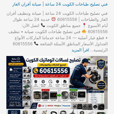
فني تصليح طباخات الكويت 24 ساعة | صيانة أفران الغاز
فني تصليح طباخات الكويت 24 ساعة | صيانة وتنظيف أفران
الغاز والطباخات | 60615556
خدمة 24 ساعة طوال
أيام الأسبوع
جميع مناطق الكويت
اتصل الآن:
60615556
فني تصليح طباخات الكويت صيانة • تنظيف
• قطع غيار أصلية — 24 ساعة خدماتنا الماركات الأنواع
الجداول الأسعار المناطق الأسئلة الشائعة
60615556
الرئيسية…
اقرأ المزيد