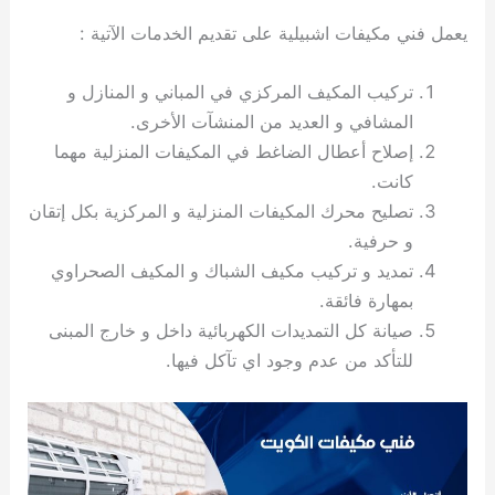
ي
ت
ت
ك
خ
يعمل فني مكيفات اشبيلية على تقديم الخدمات الآتية :
ب
و
ي
ا
ع
ص
تركيب المكيف المركزي في المباني و المنازل و
ل
ا
ك
د
المشافي و العديد من المنشآت الأخرى.
و
ي
إصلاح أعطال الضاغط في المكيفات المنزلية مهما
ي
ة
كانت.
ت
تصليح محرك المكيفات المنزلية و المركزية بكل إتقان
و حرفية.
تمديد و تركيب مكيف الشباك و المكيف الصحراوي
بمهارة فائقة.
صيانة كل التمديدات الكهربائية داخل و خارج المبنى
للتأكد من عدم وجود اي تآكل فيها.