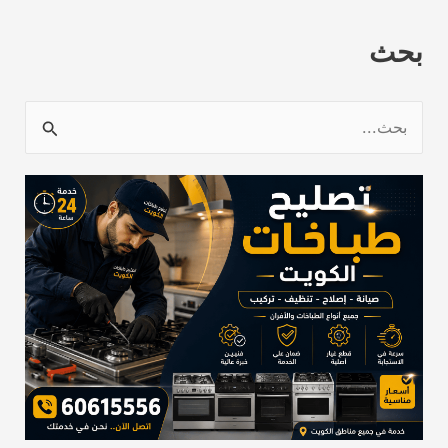
بحث
ا
ل
ب
ح
ث
ع
ن
: