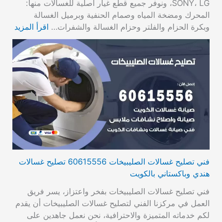
SONY، LG، ونوفر جميع قطع غيار أصلية للغسالات منها:
المحرك ومضخة المياه وصمام الحنفية وبرميل الغسالة
وبكرة الحزام والفلتر وحزام الغسالة والشفرات…
اقرأ المزيد
فني تصليح غسالات الصليبيخات 60615556 تصليح غسالات
هندي وباكستاني بالكويت
فني تصليح غسالات الصليبيخات بفخر واعتزاز، يسر فريق
العمل في مركزنا الفني لتصليح غسالات الصليبيخات أن يقدم
لكم خدماته المتميزة والاحترافية، نحن نعمل جاهدين على