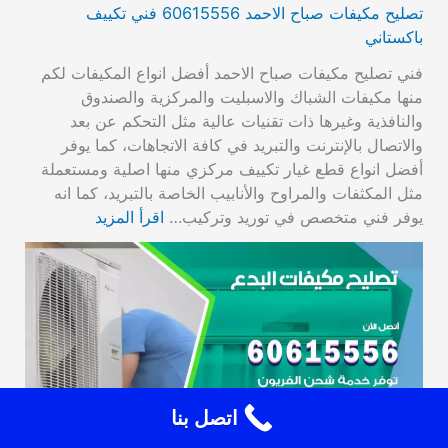
تصليح مكيفات صباح الاحمد 60615556 فني تكييف
باكستاني
فني تصليح مكيفات صباح الاحمد أفضل انواع المكيفات لكم
منها مكيفات الشباك والاسبليت والمركزية والصندوق
والنافذية وغيرها ذات تقنيات عالية مثل التحكم عن بعد
والاتصال بالإنترنت والتبريد في كافة الاتجاهات، كما يوفر
أفضل انواع قطع غيار تكييف مركزي منها اصلية ومستعملة
مثل المكثفات والمراوح والأنابيب الخاصة بالتبريد، كما انه
يوفر فني متخصص في توريد وتركيب…
اقرأ المزيد
اتصل بنا