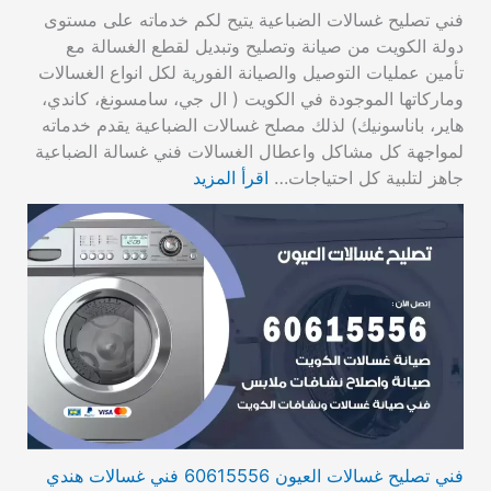
فني تصليح غسالات الضباعية يتيح لكم خدماته على مستوى
دولة الكويت من صيانة وتصليح وتبديل لقطع الغسالة مع
تأمين عمليات التوصيل والصيانة الفورية لكل انواع الغسالات
وماركاتها الموجودة في الكويت ( ال جي، سامسونغ، كاندي،
هاير، باناسونيك) لذلك مصلح غسالات الضباعية يقدم خدماته
لمواجهة كل مشاكل واعطال الغسالات فني غسالة الضباعية
جاهز لتلبية كل احتياجات…
اقرأ المزيد
فني تصليح غسالات العيون 60615556 فني غسالات هندي