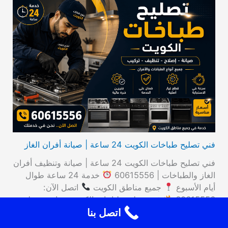
ب
ح
ث
ع
ن
:
فني تصليح طباخات الكويت 24 ساعة | صيانة أفران الغاز
فني تصليح طباخات الكويت 24 ساعة | صيانة وتنظيف أفران
الغاز والطباخات | 60615556
خدمة 24 ساعة طوال
أيام الأسبوع
جميع مناطق الكويت
اتصل الآن:
60615556
فني تصليح طباخات الكويت صيانة • تنظيف
اتصل بنا
• قطع غيار أصلية — 24 ساعة خدماتنا الماركات الأنواع
الجداول الأسعار المناطق الأسئلة الشائعة
60615556