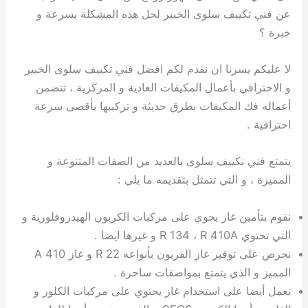
ي
ت
ت
ك
خ
عن فني تكييف سلوى الخبير لحل هذه المشكلة بسرعة و
ب
و
ي
خبرة ؟
ا
ع
ص
ل
ا
لا عليكم يسرنا ان نقدم لكم افضل فني تكييف سلوى الخبير
ك
د
و الاحترافي بأعمال المكيفات العادية و المركزية ، تتضمن
و
ي
أعماله فك المكيفات بطرق حديثة و تركيبها بأقصى سرعة
ي
ة
ت
احترافية .
يتمتع فني نكييف سلوى بالعديد من الصفات المتنوعة و
المميزة ، و التي تتمثل بتقديمه ما يلي :
نقوم بتأمين غاز يحوي على مركبات الكربون الهيدروفلورية و
التي تحتوي R 134 ، R 410A و غيرها ايضا .
نحرص على توفير غاز الفريون بأنواعه R 22 و غاز A 410
المميز و الذي يتمتع بمواصفات ساحرة .
نعمل أيضا على استخدام غاز يحتوي على مركبات الكلور و