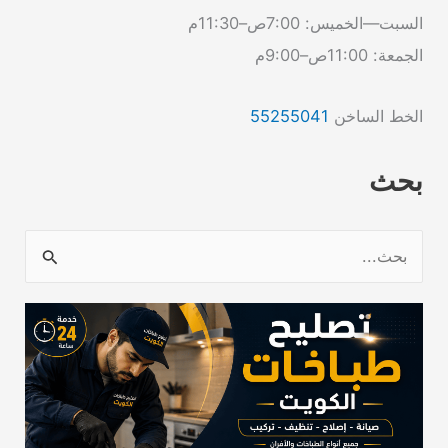
السبت—الخميس: 7:00ص–11:30م
الجمعة: 11:00ص–9:00م
الخط الساخن
55255041
بحث
ا
ل
ب
ح
ث
ع