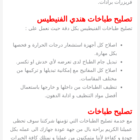
فريزرات برادات.
ي
ت
ت
ك
خ
ب
و
ي
تصليح طباخات هندي الفنيطيس
ا
ع
ص
ل
ا
تصليح طباخات الفنيطيس بكل دقة حيث نعمل على :
ك
د
و
ي
اصلاح كل أجهزة استشعار درجات الحرارة و فحصها
ي
ة
بكل مهارة.
ت
تبديل جام الطباخ لدى تعرضه لأي خدش او تكسر.
اصلاح كل المفاتيح مع إمكانية تبديلها و تركيبها من
مختلف المقاسات.
تنظيف الطباخات من داخلها و خارجها باستعمال
أفضل مواد التنظيف و اذابة الدهون.
تصليح طباخات
مع خدمة تصليح الطباخات التي تؤمنها شركتنا سوف تحظى
عميلنا الكريم براحة بال من جهة عودة جهازك الى عمله بكل
جودة و كفاءة لأننا متمكنون من عملنا و نمتلك كافة الخبرات