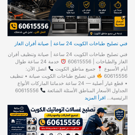
ن
:
فني تصليح طباخات الكويت 24 ساعة | صيانة أفران الغاز
فني تصليح طباخات الكويت 24 ساعة | صيانة وتنظيف أفران
الغاز والطباخات | 60615556
خدمة 24 ساعة طوال
أيام الأسبوع
جميع مناطق الكويت
اتصل الآن:
60615556
فني تصليح طباخات الكويت صيانة • تنظيف
• قطع غيار أصلية — 24 ساعة خدماتنا الماركات الأنواع
الجداول الأسعار المناطق الأسئلة الشائعة
60615556
الرئيسية…
اقرأ المزيد