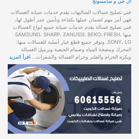
ال جي و سامسونج
فني تصليح غسالات الشاليهات يقدم خدمات صيانة الغسالات
فهي أمر مهم لضمان عملها بكفاءة وتأمين عمر أطول لها،
فني تصليح غسالة يقدم خدمات صيانة جميع انواع الغسالات
منها SAMSUNG، SHARP، ZANUSSI، BEKO، FRESH،
SONY، LG، ونوفر جميع قطع غيار أصلية للغسالات منها:
المحرك ومضخة المياه وصمام الحنفية وبرميل الغسالة
وبكرة الحزام والفلتر وحزام الغسالة والشفرات…
اقرأ المزيد